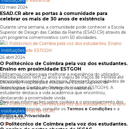
Instituições
02 maio 2024
ESAD.CR abre as portas à comunidade para
celebrar os mais de 30 anos de existência
Durante uma semana, a comunidade pode conhecer a Escola
Superior de Design das Caldas da Rainha (ESAD.CR) através de
um programa comemorativo com 50 atividades.
Instituições
26 abril 2024
O Politécnico de Coimbra pela voz dos estudantes.
Ensino em proximidade ESTGOH
Utilizamos cookies para melhorar a experiência do utilizador,
Marcela Ribeiro tem 22 anos e viajou de Paços de Ferreira até
personalizar conteúdo e anúncios, fornecer funcionalidades de
Oliveira do Hospital para estudar na Escola Superior de
Tecnologia e Gestão de Oliveira do Hospital (ESTGOH). A
redes sociais e analisar o tráfego nos websites.
estudante destaca a vida académica que encontrou,
destacando a proximidade vivida.
Para mais informações sobre cookies e o processamento dos
seus dados pessoais, consulte os
Termos e Condições
e a
Instituições
Política de Privacidade
.
19 abril 2024
O Politécnico de Coimbra pela voz dos estudantes.
Ok