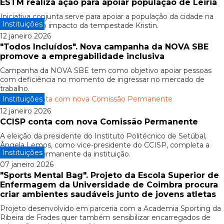
ESTM realiza ação para apoiar população de Leiria
Iniciativa conjunta serve para apoiar a população da cidade na
Instituições
sequência do impacto da tempestade Kristin.
12 janeiro 2026
"Todos Incluídos". Nova campanha da NOVA SBE
promove a empregabilidade inclusiva
Campanha da NOVA SBE tem como objetivo apoiar pessoas
com deficiência no momento de ingressar no mercado de
trabalho.
Instituições
12 janeiro 2026
CCISP conta com nova Comissão Permanente
A eleição da presidente do Instituto Politécnico de Setúbal,
Ângela Lemos, como vice-presidente do CCISP, completa a
Instituições
Comissão Permanente da instituição.
07 janeiro 2026
"Sports Mental Bag". Projeto da Escola Superior de
Enfermagem da Universidade de Coimbra procura
criar ambientes saudáveis junto de jovens atletas
Projeto desenvolvido em parceria com a Academia Sporting da
Ribeira de Frades quer também sensibilizar encarregados de