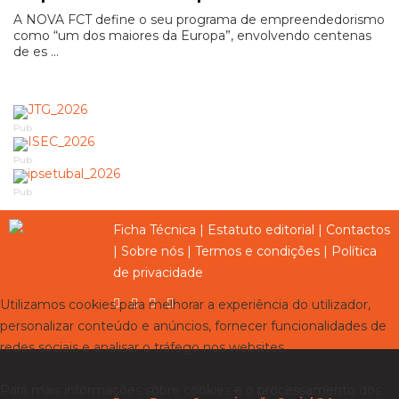
A NOVA FCT define o seu programa de empreendedorismo
como “um dos maiores da Europa”, envolvendo centenas
de es ...
Pub
Pub
Pub
Ficha Técnica
|
Estatuto editorial
|
Contactos
|
Sobre nós
|
Termos e condições
|
Política
de privacidade
Utilizamos cookies para melhorar a experiência do utilizador,
personalizar conteúdo e anúncios, fornecer funcionalidades de
redes sociais e analisar o tráfego nos websites.
Para mais informações sobre cookies e o processamento dos