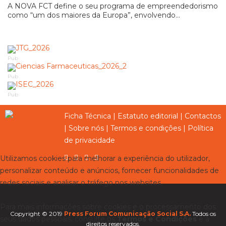
A NOVA FCT define o seu programa de empreendedorismo
como “um dos maiores da Europa”, envolvendo...
Pub
Pub
Pub
Ficha Técnica
|
Estatuto editorial
|
Contactos
|
Sobre nós
|
Termos e condições
|
Política
de privacidade
Utilizamos cookies para melhorar a experiência do utilizador,
personalizar conteúdo e anúncios, fornecer funcionalidades de
redes sociais e analisar o tráfego nos websites.
Para mais informações sobre cookies e o processamento dos
Copyright © 2019
Press Forum Comunicação Social S.A.
Todos os
seus dados pessoais, consulte os
Termos e Condições
e a
direitos reservados.