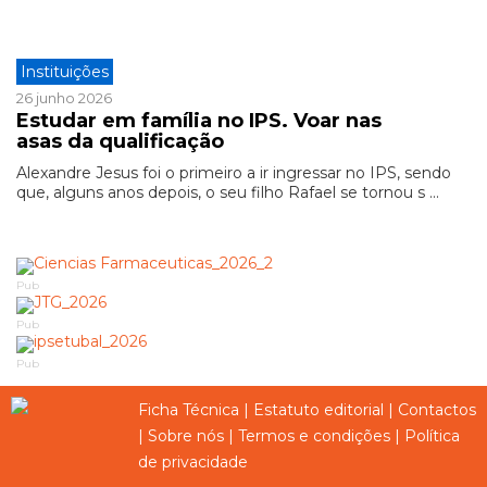
Instituições
26 junho 2026
Estudar em família no IPS. Voar nas
asas da qualificação
Alexandre Jesus foi o primeiro a ir ingressar no IPS, sendo
que, alguns anos depois, o seu filho Rafael se tornou s ...
Pub
Pub
Pub
Ficha Técnica
|
Estatuto editorial
|
Contactos
|
Sobre nós
|
Termos e condições
|
Política
de privacidade