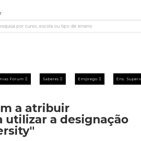
mias Forum
Saberes
Emprego
Ens. Superi
m a atribuir
 utilizar a designação
rsity"