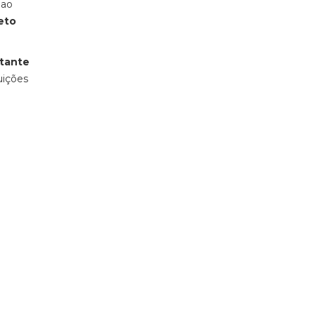
 ao
eto
tante
uições