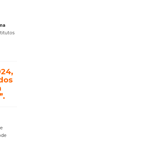
uma
titutos
24,
 dos
m
”.
de
ode