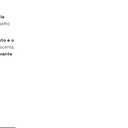
la
selho
sto e o
escenta,
arante