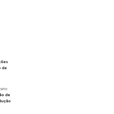
ções
o de
sino
ção de
odução