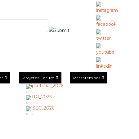
or
Projetos Forum
Passatempos
Pub
Pub
Pub