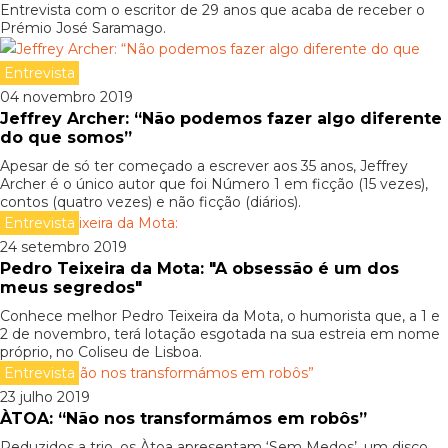
Entrevista com o escritor de 29 anos que acaba de receber o
Prémio José Saramago.
Entrevista
04 novembro 2019
Jeffrey Archer: “Não podemos fazer algo diferente
do que somos”
Apesar de só ter começado a escrever aos 35 anos, Jeffrey
Archer é o único autor que foi Número 1 em ficção (15 vezes),
contos (quatro vezes) e não ficção (diários).
Entrevista
24 setembro 2019
Pedro Teixeira da Mota: "A obsessão é um dos
meus segredos"
Conhece melhor Pedro Teixeira da Mota, o humorista que, a 1 e
2 de novembro, terá lotação esgotada na sua estreia em nome
próprio, no Coliseu de Lisboa.
Entrevista
23 julho 2019
ÀTOA: “Não nos transformámos em robôs”
Reduzidos a trio, os Àtoa apresentam ‘Sem Medos’, um disco