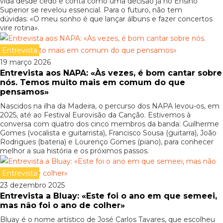
vida desde cedo e conta como uma decisão já no Ensino
Superior se revelou essencial. Para o futuro, não tem
dúvidas: «O meu sonho é que lançar álbuns e fazer concertos
vire rotina».
Entrevista
19 março 2026
Entrevista aos NAPA: «Às vezes, é bom cantar sobre
nós. Temos muito mais em comum do que
pensamos»
Nascidos na ilha da Madeira, o percurso dos NAPA levou-os, em
2025, até ao Festival Eurovisão da Canção. Estivemos à
conversa com quatro dos cinco membros da banda: Guilherme
Gomes (vocalista e guitarrista), Francisco Sousa (guitarra), João
Rodrigues (bateria) e Lourenço Gomes (piano), para conhecer
melhor a sua história e os próximos passos.
Entrevista
23 dezembro 2025
Entrevista a Bluay: «Este foi o ano em que semeei,
mas não foi o ano de colher»
Bluay é o nome artístico de José Carlos Tavares, que escolheu