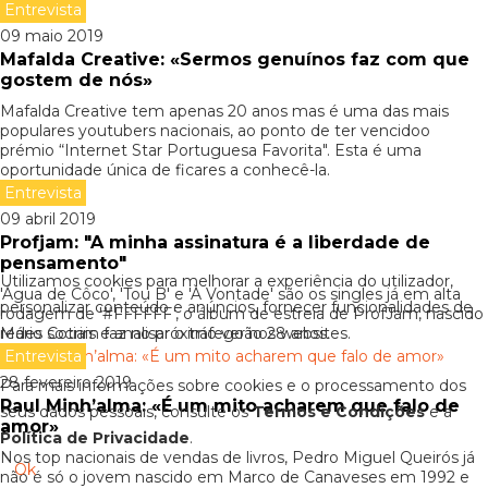
Entrevista
09 maio 2019
Mafalda Creative: «Sermos genuínos faz com que
gostem de nós»
Mafalda Creative tem apenas 20 anos mas é uma das mais
populares youtubers nacionais, ao ponto de ter vencidoo
prémio “Internet Star Portuguesa Favorita". Esta é uma
oportunidade única de ficares a conhecê-la.
Entrevista
09 abril 2019
Profjam: "A minha assinatura é a liberdade de
pensamento"
Utilizamos cookies para melhorar a experiência do utilizador,
'Água de Côco', 'Tou B' e 'À Vontade' são os singles já em alta
personalizar conteúdo e anúncios, fornecer funcionalidades de
rodagem de '#FFFFFF', o álbum de estreia de ProfJam, nascido
Mário Cotrim faz no próximo verão 28 anos.
redes sociais e analisar o tráfego nos websites.
Entrevista
28 fevereiro 2019
Para mais informações sobre cookies e o processamento dos
Raul Minh’alma: «É um mito acharem que falo de
seus dados pessoais, consulte os
Termos e Condições
e a
amor»
Política de Privacidade
.
Nos top nacionais de vendas de livros, Pedro Miguel Queirós já
Ok
não é só o jovem nascido em Marco de Canaveses em 1992 e