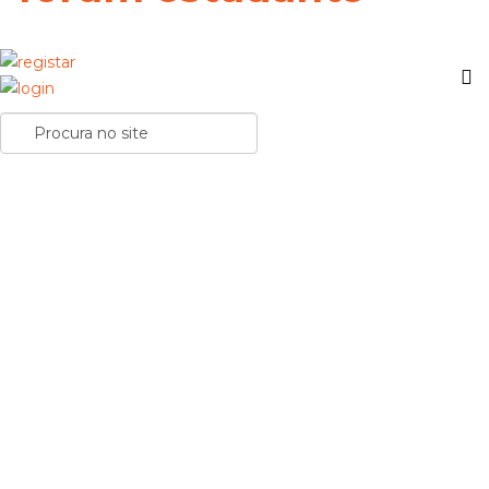
Entrevista a Latte: «Deixa-me feliz perceber que a
minha música vai curando as dores de outras