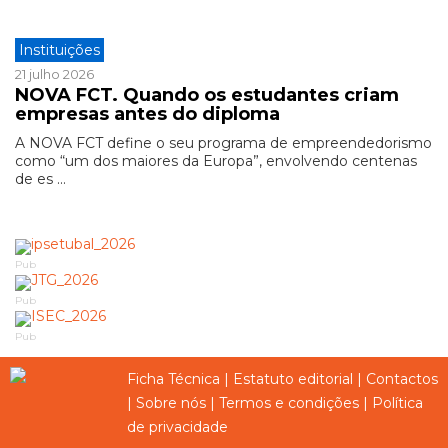
Instituições
21 julho 2026
NOVA FCT. Quando os estudantes criam
empresas antes do diploma
A NOVA FCT define o seu programa de empreendedorismo
como “um dos maiores da Europa”, envolvendo centenas
de es ...
Pub
Pub
Pub
Ficha Técnica
|
Estatuto editorial
|
Contactos
|
Sobre nós
|
Termos e condições
|
Política
de privacidade