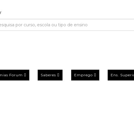
mias Forum
Saberes
Emprego
Ens. Superi