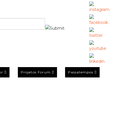
or
Projetos Forum
Passatempos