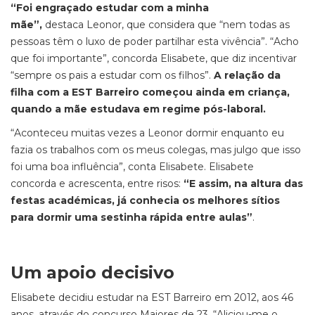
“Foi engraçado estudar com a minha
mãe”,
destaca Leonor, que considera que “nem todas as
pessoas têm o luxo de poder partilhar esta vivência”. “Acho
que foi importante”, concorda Elisabete, que diz incentivar
“sempre os pais a estudar com os filhos”.
A relação da
filha com a EST Barreiro começou ainda em criança,
quando a mãe estudava em regime pós-laboral.
“Aconteceu muitas vezes a Leonor dormir enquanto eu
fazia os trabalhos com os meus colegas, mas julgo que isso
foi uma boa influência”, conta Elisabete. Elisabete
concorda e acrescenta, entre risos:
“E assim, na altura das
festas académicas, já conhecia os melhores sítios
para dormir uma sestinha rápida entre aulas”
.
Um apoio decisivo
Elisabete decidiu estudar na EST Barreiro em 2012, aos 46
anos, através do concurso Maiores de 23. “Aliciou-me o