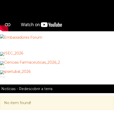
Pub
Pub
Pub
Notícias - Redescobrir a terra
No item found!