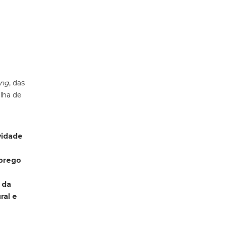
ing
, das
ilha de
vidade
mprego
 da
ral e