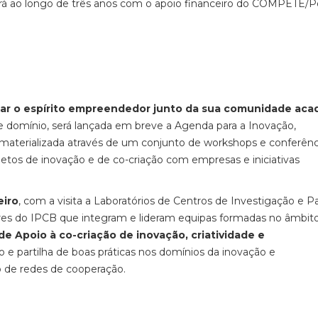
rerá ao longo de três anos com o apoio financeiro do COMPETE/P
ar o espírito empreendedor junto da sua comunidade aca
e domínio, será lançada em breve a Agenda para a Inovação,
materializada através de um conjunto de workshops e conferênc
tos de inovação e de co-criação com empresas e iniciativas
eiro
, com a visita a Laboratórios de Centros de Investigação e P
dores do IPCB que integram e lideram equipas formadas no âmbit
 de Apoio à co-criação de inovação, criatividade e
cto e partilha de boas práticas nos domínios da inovação e
 de redes de cooperação.