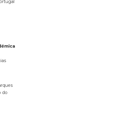
ortugal
démica
ias
arques
o do