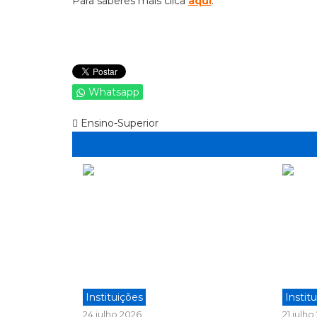
Para saberes mais clica
aqui
.
Whatsapp
Ensino-Superior
Instituições
Instit
24 julho 2026
21 julh