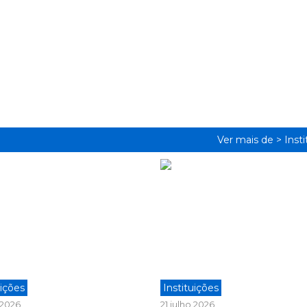
Ver mais de >
Inst
uições
Instituições
o 2026
21 julho 2026