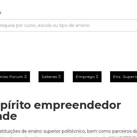
mias Forum
Saberes
Emprego
Ens. Superi
spírito empreendedor
ade
stituições de ensino superior politécnico, bem como parceiros d