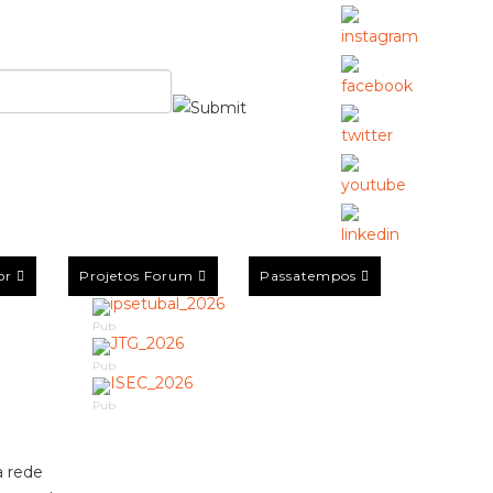
or
Projetos Forum
Passatempos
Pub
Pub
Pub
a rede