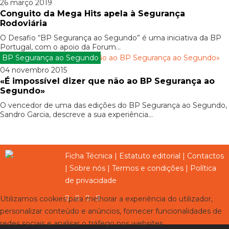
26 março 2019
Conguito da Mega Hits apela à Segurança
Rodoviária
O Desafio “BP Segurança ao Segundo” é uma iniciativa da BP
Portugal, com o apoio da Forum...
BP Segurança ao Segundo
04 novembro 2015
«É impossível dizer que não ao BP Segurança ao
Segundo»
O vencedor de uma das edições do BP Segurança ao Segundo,
Sandro Garcia, descreve a sua experiência...
Ficha Técnica
|
Estatuto editorial
|
Contactos
|
Sobre nós
|
Termos e condições
|
Política
de privacidade
Utilizamos cookies para melhorar a experiência do utilizador,
personalizar conteúdo e anúncios, fornecer funcionalidades de
redes sociais e analisar o tráfego nos websites.