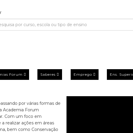
mias Forum
Saberes
Emprego
Ens. Superi
passando por várias formas de
 a Academia Forum
mar. Com um foco em
e a realizar ações em áreas
inema, bem como Conservação