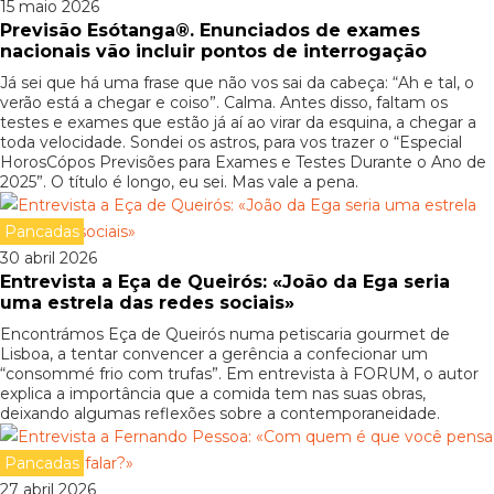
15 maio 2026
Previsão Esótanga®. Enunciados de exames
nacionais vão incluir pontos de interrogação
Já sei que há uma frase que não vos sai da cabeça: “Ah e tal, o
verão está a chegar e coiso”. Calma. Antes disso, faltam os
testes e exames que estão já aí ao virar da esquina, a chegar a
toda velocidade. Sondei os astros, para vos trazer o “Especial
HorosCópos Previsões para Exames e Testes Durante o Ano de
2025”. O título é longo, eu sei. Mas vale a pena.
Pancadas
30 abril 2026
Entrevista a Eça de Queirós: «João da Ega seria
uma estrela das redes sociais»
Encontrámos Eça de Queirós numa petiscaria gourmet de
Lisboa, a tentar convencer a gerência a confecionar um
“consommé frio com trufas”. Em entrevista à FORUM, o autor
explica a importância que a comida tem nas suas obras,
deixando algumas reflexões sobre a contemporaneidade.
Pancadas
27 abril 2026