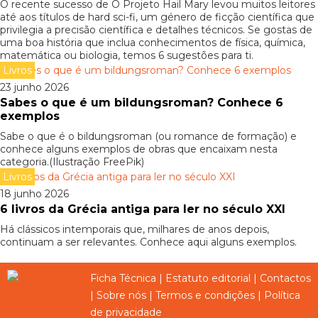
O recente sucesso de O Projeto Hail Mary levou muitos leitores
até aos títulos de hard sci-fi, um género de ficção científica que
privilegia a precisão científica e detalhes técnicos. Se gostas de
uma boa história que inclua conhecimentos de física, química,
matemática ou biologia, temos 6 sugestões para ti.
Livros
23 junho 2026
Sabes o que é um bildungsroman? Conhece 6
exemplos
Sabe o que é o bildungsroman (ou romance de formação) e
conhece alguns exemplos de obras que encaixam nesta
categoria.(Ilustração FreePik)
Livros
18 junho 2026
6 livros da Grécia antiga para ler no século XXI
Há clássicos intemporais que, milhares de anos depois,
continuam a ser relevantes. Conhece aqui alguns exemplos.
Ficha Técnica
|
Estatuto editorial
|
Contactos
|
Sobre nós
|
Termos e condições
|
Política
de privacidade