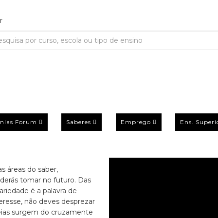
mias Forum
Saberes
Emprego
Ens. Superi
s áreas do saber,
derás tomar no futuro. Das
ariedade é a palavra de
eresse, não deves desprezar
ideias surgem do cruzamente