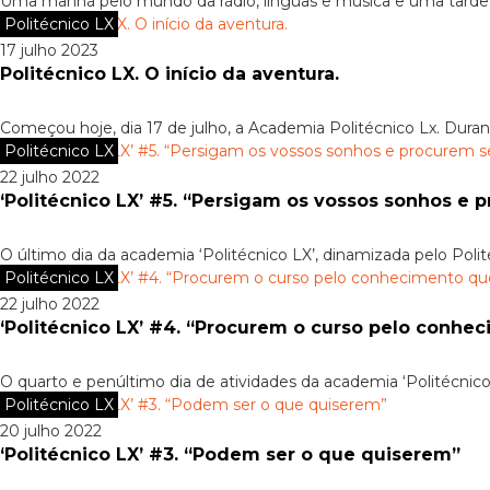
Uma manhã pelo mundo da rádio, línguas e música e uma tarde a
Politécnico LX
17 julho 2023
Politécnico LX. O início da aventura.
Começou hoje, dia 17 de julho, a Academia Politécnico Lx. Durant
Politécnico LX
22 julho 2022
‘Politécnico LX’ #5. “Persigam os vossos sonhos e 
O último dia da academia ‘Politécnico LX’, dinamizada pelo Poli
Politécnico LX
22 julho 2022
‘Politécnico LX’ #4. “Procurem o curso pelo conhe
O quarto e penúltimo dia de atividades da academia ‘Politécnico 
Politécnico LX
20 julho 2022
‘Politécnico LX’ #3. “Podem ser o que quiserem”