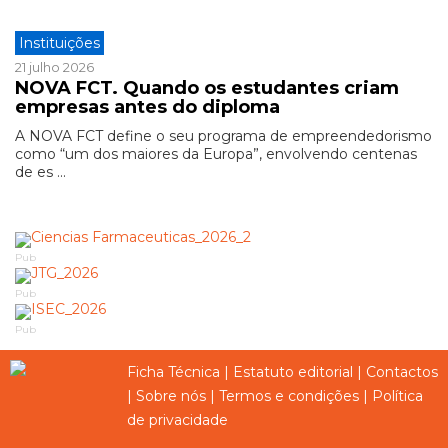
Instituições
21 julho 2026
NOVA FCT. Quando os estudantes criam
empresas antes do diploma
A NOVA FCT define o seu programa de empreendedorismo
como “um dos maiores da Europa”, envolvendo centenas
de es ...
Pub
Pub
Pub
Ficha Técnica
|
Estatuto editorial
|
Contactos
|
Sobre nós
|
Termos e condições
|
Política
de privacidade