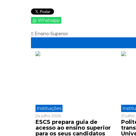
Whatsapp
Ensino-Superior
Instituições
Instit
24 julho 2026
21 julh
ESCS prepara guia de
Polit
acesso ao ensino superior
tran
para os seus candidatos
Univ