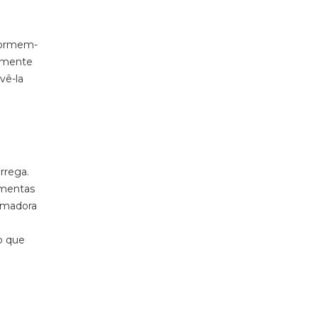
nformem-
almente
vê-la
rrega.
amentas
ormadora
o que