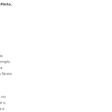
Pinto,
as
xemplo.
ma
 fáceis
s no
té o
a e