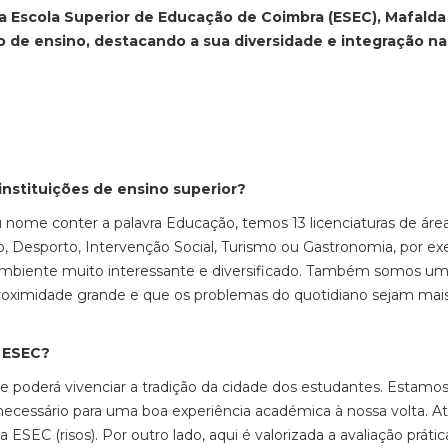
 Escola Superior de Educação de Coimbra (ESEC), Mafalda 
ão de ensino, destacando a sua diversidade e integração na
instituições de ensino superior?
 nome conter a palavra Educação, temos 13 licenciaturas de áre
o, Desporto, Intervenção Social, Turismo ou Gastronomia, por e
um ambiente muito interessante e diversificado. Também somos u
roximidade grande e que os problemas do quotidiano sejam mais
a ESEC?
 poderá vivenciar a tradição da cidade dos estudantes. Estamo
necessário para uma boa experiência académica à nossa volta. A
SEC (risos). Por outro lado, aqui é valorizada a avaliação prátic