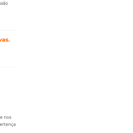
ssão
vas.
ue nos
pertença