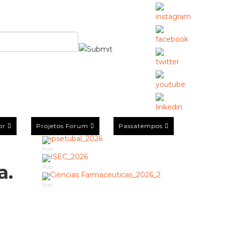
or
Projetos Forum
Passatempos
Pub
a.
Pub
Pub