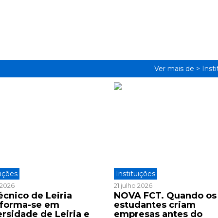
Ver mais de >
Inst
uições
Instituições
o 2026
21 julho 2026
écnico de Leiria
NOVA FCT. Quando os
sforma-se em
estudantes criam
ersidade de Leiria e
empresas antes do