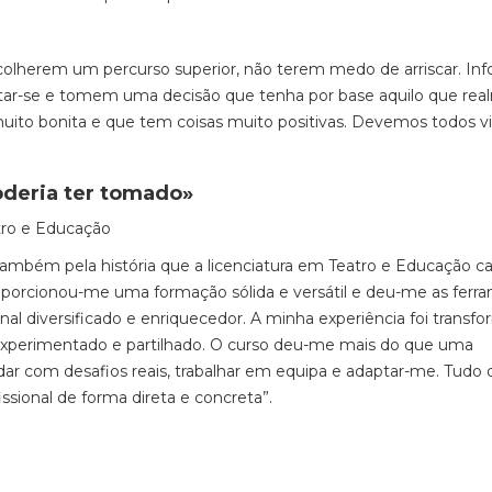
scolherem um percurso superior, não terem medo de arriscar. I
tar-se e tomem uma decisão que tenha por base aquilo que re
uito bonita e que tem coisas muito positivas. Devemos todos vi
oderia ter tomado»
atro e Educação
também pela história que a licenciatura em Teatro e Educação ca
oporcionou-me uma formação sólida e versátil e deu-me as ferr
onal diversificado e enriquecedor. A minha experiência foi transf
, experimentado e partilhado. O curso deu-me mais do que uma
ar com desafios reais, trabalhar em equipa e adaptar-me. Tudo 
ssional de forma direta e concreta”.