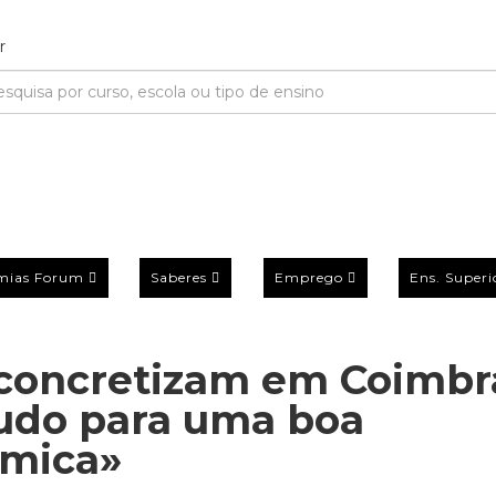
mias Forum
Saberes
Emprego
Ens. Superi
 concretizam em Coimbr
tudo para uma boa
émica»