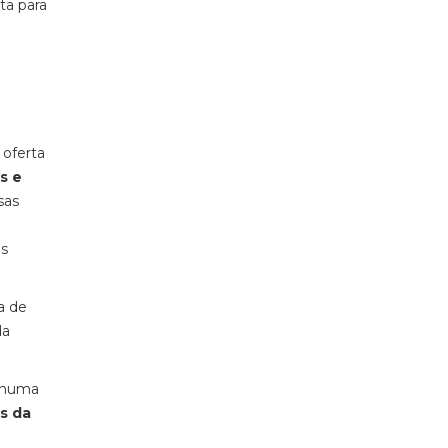
ta para
 oferta
s e
sas
os
a de
da
a numa
s da