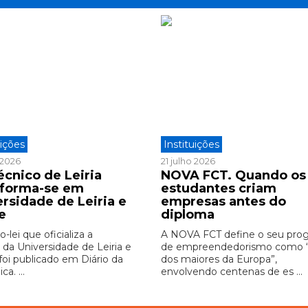
uições
Instituições
o 2026
21 julho 2026
écnico de Leiria
NOVA FCT. Quando os
sforma-se em
estudantes criam
ersidade de Leiria e
empresas antes do
e
diploma
-lei que oficializa a
A NOVA FCT define o seu pro
 da Universidade de Leiria e
de empreendedorismo como
foi publicado em Diário da
dos maiores da Europa”,
ca. ...
envolvendo centenas de es ...