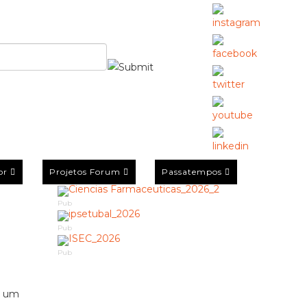
or
Projetos Forum
Passatempos
Pub
Pub
Pub
m um