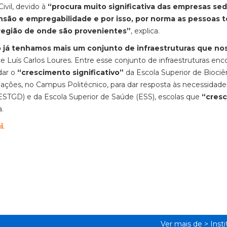
ivil, devido à
“procura muito significativa das empresas se
nsão e empregabilidade e por isso, por norma as pessoas
 região de onde são provenientes”
, explica.
já tenhamos mais um conjunto de infraestruturas que no
ce Luís Carlos Loures. Entre esse conjunto de infraestruturas enc
dar o
“crescimento significativo”
da Escola Superior de Biociê
ações, no Campus Politécnico, para dar resposta às necessidade
(ESTGD) e da Escola Superior de Saúde (ESS), escolas que
“cres
a.
i
.
Ver mais de >
Inst