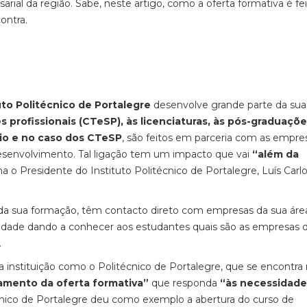
ial da região. Sabe, neste artigo, como a oferta formativa é fei
ontra.
uto Politécnico de Portalegre
desenvolve grande parte da sua
 profissionais (CTeSP), às licenciaturas, às pós-graduaçõe
rio e no caso dos CTeSP
, são feitos em parceria com as empre
 desenvolvimento. Tal ligação tem um impacto que vai
“além da
rma o Presidente do Instituto Politécnico de Portalegre, Luís Carl
 da sua formação, têm contacto direto com empresas da sua áre
ilidade dando a conhecer aos estudantes quais são as empresas 
.
a instituição como o Politécnico de Portalegre, que se encontr
amento da oferta formativa”
que responda
“às necessidade
nico de Portalegre deu como exemplo a abertura do curso de