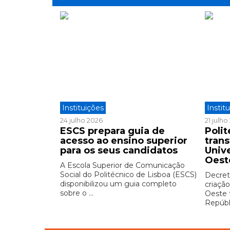
Instituições
Instit
24 julho 2026
21 julh
ESCS prepara guia de
Polit
acesso ao ensino superior
tran
para os seus candidatos
Univ
Oest
A Escola Superior de Comunicação
Social do Politécnico de Lisboa (ESCS)
Decreto
disponibilizou um guia completo
criação
sobre o ...
Oeste 
Repúbli