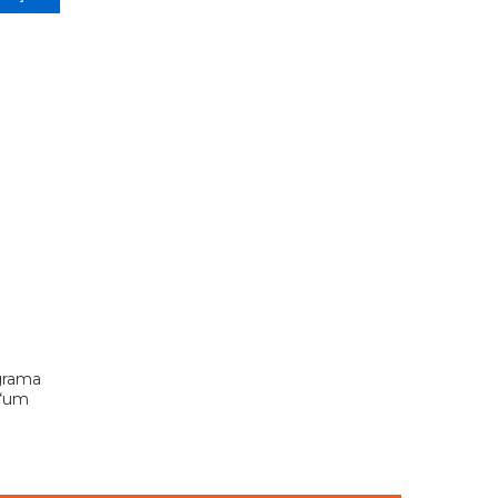
grama
 “um