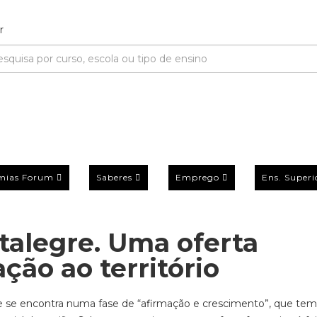
mias Forum
Saberes
Emprego
Ens. Superi
talegre. Uma oferta
ção ao território
ue se encontra numa fase de “afirmação e crescimento”, que te