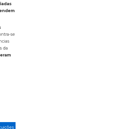
diadas
 tendem
s
ontra-se
ncias
s da
ceram
ituições