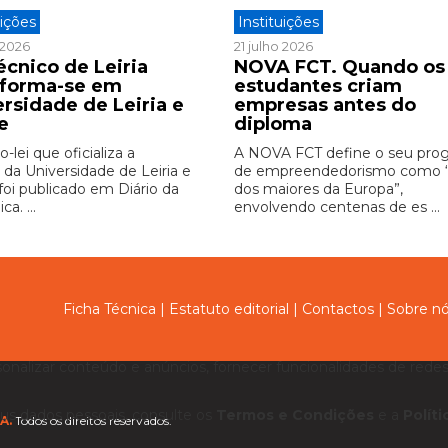
uições
Instituições
o 2026
21 julho 2026
écnico de Leiria
NOVA FCT. Quando os
sforma-se em
estudantes criam
ersidade de Leiria e
empresas antes do
e
diploma
-lei que oficializa a
A NOVA FCT define o seu pro
 da Universidade de Leiria e
de empreendedorismo como
foi publicado em Diário da
dos maiores da Europa”,
ca. ...
envolvendo centenas de es ...
Ficha Técnica
|
Estatuto editorial
|
Contactos
|
Sobre n
sonalizar conteúdo e anúncios, fornecer funcionalidades de redes 
us dados pessoais, consulte os
Termos e Condições
e a
Polít
A.
Todos os direitos reservados.