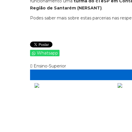
funcionamento uma
turma do cTeSP em Contab
Região de Santarém (NERSANT)
.
Podes saber mais sobre estas parcerias nas respe
Whatsapp
Ensino-Superior