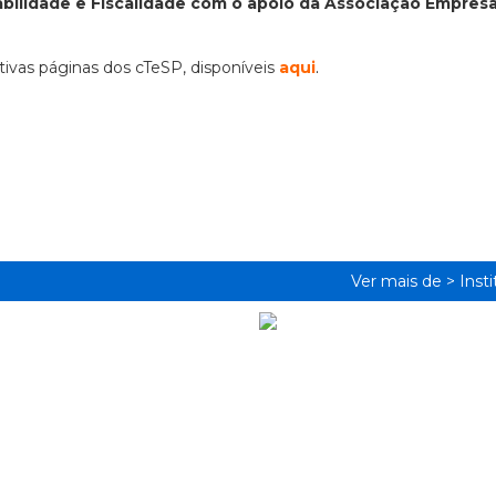
ilidade e Fiscalidade com o apoio da Associação Empresar
tivas páginas dos cTeSP, disponíveis
aqui
.
Ver mais de >
Inst