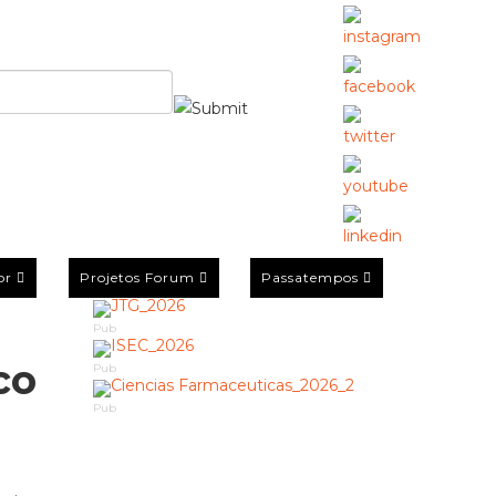
or
Projetos Forum
Passatempos
Pub
co
Pub
Pub