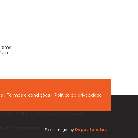
grama
 “um
ós
|
Termos e condições
|
Política de privacidade
sociais e analisar o tráfego nos websites.
ica de Privacidade
.
Stock images by
Depositphotos