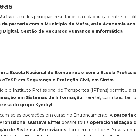
reas
Mafra
é um dos principais resultados da colaboração entre o Poli
s da parceria com o Município de Mafra, esta Academia aco
g Digital, Gestão de Recursos Humanos e Informática
.
m a Escola Nacional de Bombeiros e com a Escola Profissi
do cTeSP em Segurança e Proteção Civil, em Sintra
.
o e o Instituto Profissional de Transportes (IPTrans) permitiu a
c
ramação em Sistemas de Informação
. Para tal, contribuiu ta
presa do grupo Kyndryl.
stacam-se as operações em curso no Entroncamento. A
parceria
rofissional Gustave Eiffel
possibilitou a
operacionalização 
ão de Sistemas Ferroviários
. Também em Torres Novas, ent