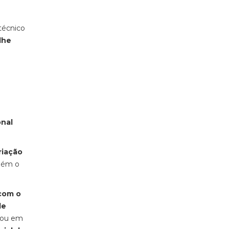
técnico
lhe
onal
riação
mbém o
 com o
de
rou em