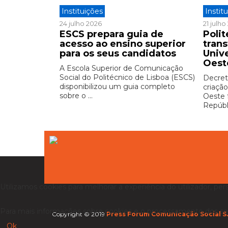
Instituições
Instit
24 julho 2026
21 julh
ESCS prepara guia de
Polit
acesso ao ensino superior
tran
para os seus candidatos
Univ
Oest
A Escola Superior de Comunicação
Social do Politécnico de Lisboa (ESCS)
Decreto
disponibilizou um guia completo
criação
sobre o ...
Oeste 
Repúbli
Utilizamos cookies para melhorar a experiência do utilizador, per
Para mais informações sobre cookies e o processamento dos se
Copyright © 2019
Press Forum Comunicação Social S.
Ok