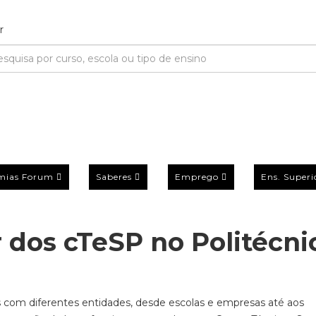
mias Forum
Saberes
Emprego
Ens. Superi
r dos cTeSP no Politécni
s com diferentes entidades, desde escolas e empresas até aos