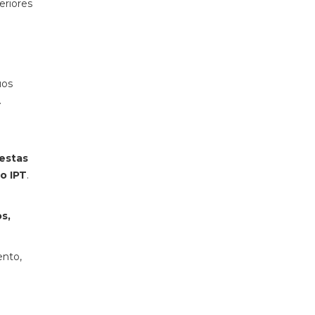
eriores
uos
.
estas
o IPT
.
s,
ento,