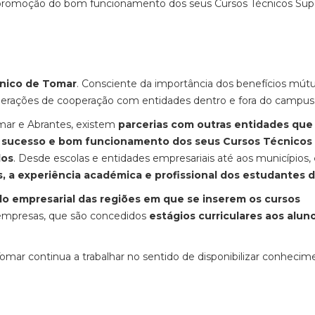
de promoção do bom funcionamento dos seus Cursos Técnicos Sup
cnico de Tomar
. Consciente da importância dos benefícios mút
 operações de cooperação com entidades dentro e fora do campus
omar e Abrantes, existem
parcerias com outras entidades que
o sucesso e bom funcionamento dos seus Cursos Técnicos
dos
. Desde escolas e entidades empresariais até aos municípios,
, a experiência académica e profissional dos estudantes d
do empresarial das regiões em que se inserem os cursos
 empresas, que são concedidos
estágios curriculares aos aluno
omar continua a trabalhar no sentido de disponibilizar conhecim