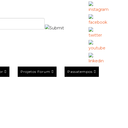
or
Projetos Forum
Passatempos