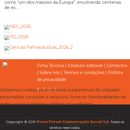
como “um dos maiores da Europa”, envolvendo centenas
de es ...
Pub
Pub
Pub
Ficha Técnica
|
Estatuto editorial
|
Contactos
|
Sobre nós
|
Termos e condições
|
Política
de privacidade
Utilizamos cookies para melhorar a experiência do utilizador,
personalizar conteúdo e anúncios, fornecer funcionalidades de
redes sociais e analisar o tráfego nos websites.
Para mais informações sobre cookies e o processamento dos
Copyright © 2019
Press Forum Comunicação Social S.A.
Todos os
seus dados pessoais, consulte os
Termos e Condições
e a
direitos reservados.