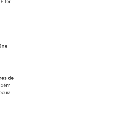
E for
úne
res de
ambém
ocura