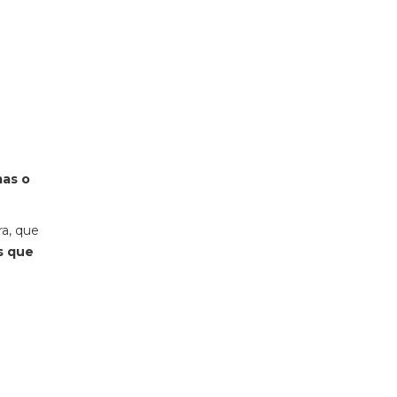
mas o
a, que
s que