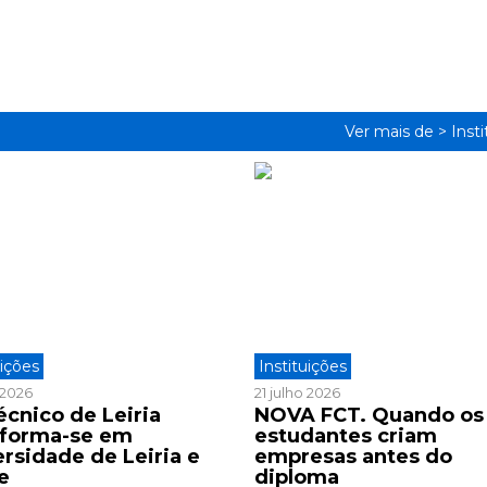
Ver mais de >
Inst
uições
Instituições
o 2026
21 julho 2026
écnico de Leiria
NOVA FCT. Quando os
sforma-se em
estudantes criam
ersidade de Leiria e
empresas antes do
e
diploma