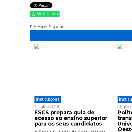
Whatsapp
Ensino-Superior
Instituições
Instit
24 julho 2026
21 julh
ESCS prepara guia de
Polit
acesso ao ensino superior
tran
para os seus candidatos
Univ
Oest