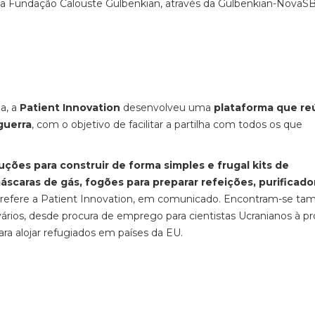
a Fundação Calouste Gulbenkian, através da Gulbenkian-NovaSB
a, a
Patient Innovation
desenvolveu uma
plataforma que re
guerra
, com o objetivo de facilitar a partilha com todos os que
uções para construir de forma simples e frugal kits de
máscaras de gás, fogões para preparar refeições, purificado
, refere a Patient Innovation, em comunicado. Encontram-se t
ários, desde procura de emprego para cientistas Ucranianos à pr
ara alojar refugiados em países da EU.