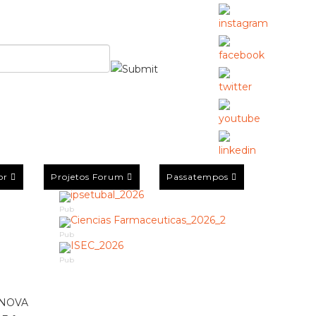
or
Projetos Forum
Passatempos
Pub
Pub
Pub
, NOVA