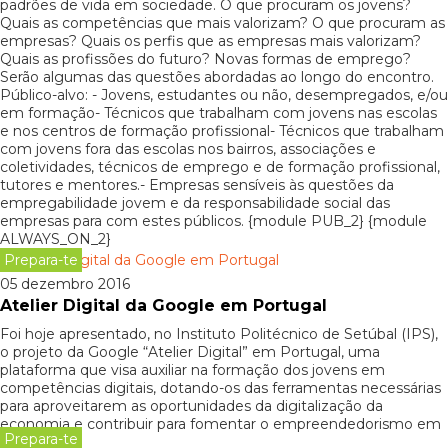
padrões de vida em sociedade. O que procuram os jovens?
Quais as competências que mais valorizam? O que procuram as
empresas? Quais os perfis que as empresas mais valorizam?
Quais as profissões do futuro? Novas formas de emprego?
Serão algumas das questões abordadas ao longo do encontro.
Público-alvo: - Jovens, estudantes ou não, desempregados, e/ou
em formação- Técnicos que trabalham com jovens nas escolas
e nos centros de formação profissional- Técnicos que trabalham
com jovens fora das escolas nos bairros, associações e
coletividades, técnicos de emprego e de formação profissional,
tutores e mentores.- Empresas sensíveis às questões da
empregabilidade jovem e da responsabilidade social das
empresas para com estes públicos. {module PUB_2} {module
ALWAYS_ON_2}
Prepara-te
05 dezembro 2016
Atelier Digital da Google em Portugal
Foi hoje apresentado, no Instituto Politécnico de Setúbal (IPS),
o projeto da Google “Atelier Digital” em Portugal, uma
plataforma que visa auxiliar na formação dos jovens em
competências digitais, dotando-os das ferramentas necessárias
para aproveitarem as oportunidades da digitalização da
economia e contribuir para fomentar o empreendedorismo em
Prepara-te
Portugal.