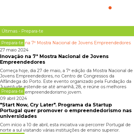
Descomplica o teu Currículo
Últimas - Prepara-te
Prepara-te
27 maio 2024
Inovação na 7ª Mostra Nacional de Jovens
Empreendedores
Começa hoje, dia 27 de maio, a 7ª edição da Mostra Nacional de
Jovens Empreendedores, no Centro de Congressos da
Alfândega do Porto. Este evento organizado pela Fundação da
Juventude estende-se até amanhã, 28, e reúne os melhores
Prepara-te
projetos de empreendedorismo jovem.
09 abril 2024
"Start Now, Cry Later". Programa da Startup
Portugal quer promover o empreendedorismo nas
universidades
Com início a 10 de abril, esta iniciativa vai percorrer Portugal de
norte a sul visitando várias instituições de ensino superior.