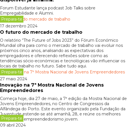
Forum Estudante lança podcast Job Talks sobre
Empregabilidade e Alumni.
Prepara-te
17 dezembro 2024
O futuro do mercado de trabalho
O relatório “The Future of Jobs 2023” do Fórum Económico
Mundial olha para como o mercado de trabalho vai evoluir nos
próximos cinco anos, analisando as expectativas dos
empregadores e oferecendo reflexões sobre como as
tendências sócio-económicas e tecnológicas vão influenciar os
locais de trabalho no futuro. Sabe tudo aqui.
Prepara-te
27 maio 2024
Inovação na 7ª Mostra Nacional de Jovens
Empreendedores
Começa hoje, dia 27 de maio, a 7ª edição da Mostra Nacional de
Jovens Empreendedores, no Centro de Congressos da
Alfândega do Porto. Este evento organizado pela Fundação da
Juventude estende-se até amanhã, 28, e reúne os melhores
Prepara-te
projetos de empreendedorismo jovem.
09 abril 2024