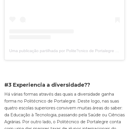
Uma publicação partilhada por Polite?cnico de Portalegre (@politecnicodeportalegre)
#3 Experiencia a diversidade??
Há várias formas através das quais a diversidade ganha
forma no Politécnico de Portalegre. Deste logo, nas suas
quatro escolas superiores convivem muitas áreas do saber:
da Educação à Tecnologia, passando pela Saúde ou Ciências
Agrárias. Por outro lado, o Politécnico de Portalegre conta
com uma das maiores taxas de alunos internacionais do