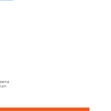
grama
 “um