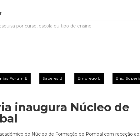
mias Forum
Saberes
Emprego
Ens. Superi
ria inaugura Núcleo de
bal
 ano académico do Núcleo de Formação de Pombal com receção ao