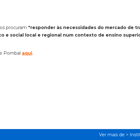
rsos procuram
"responder às necessidades do mercado de tr
o e social local e regional num contexto de ensino superi
de Pombal
aqui
.
Ver mais de >
Inst