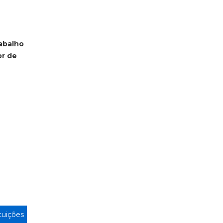
abalho
or de
ituições