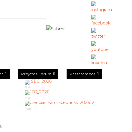
or
Projetos Forum
Passatempos
Pub
Pub
Pub
s