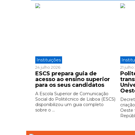
Instituições
Instit
24 julho 2026
21 julh
ESCS prepara guia de
Polit
acesso ao ensino superior
tran
para os seus candidatos
Univ
Oest
A Escola Superior de Comunicação
Social do Politécnico de Lisboa (ESCS)
Decreto
disponibilizou um guia completo
criação
sobre o ...
Oeste 
Repúbli