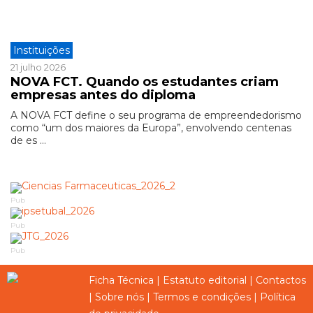
Instituições
21 julho 2026
NOVA FCT. Quando os estudantes criam
empresas antes do diploma
A NOVA FCT define o seu programa de empreendedorismo
como “um dos maiores da Europa”, envolvendo centenas
de es ...
Pub
Pub
Pub
Ficha Técnica
|
Estatuto editorial
|
Contactos
|
Sobre nós
|
Termos e condições
|
Política