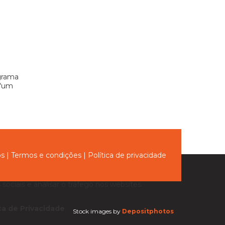
grama
 “um
ós
|
Termos e condições
|
Política de privacidade
sociais e analisar o tráfego nos websites.
ica de Privacidade
.
Stock images by
Depositphotos