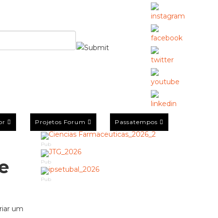
or
Projetos Forum
Passatempos
Pub
e
Pub
Pub
riar um