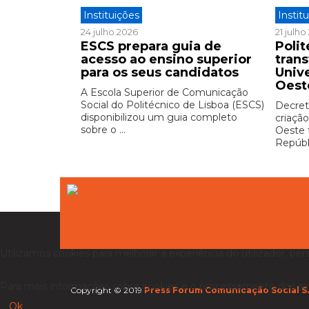
Instituições
Instit
24 julho 2026
21 julh
ESCS prepara guia de
Polit
acesso ao ensino superior
tran
para os seus candidatos
Univ
Oest
A Escola Superior de Comunicação
Social do Politécnico de Lisboa (ESCS)
Decreto
disponibilizou um guia completo
criação
sobre o ...
Oeste 
Repúbli
Utilizamos cookies para melhorar a experiência do utilizador, per
Para mais informações sobre cookies e o processamento dos se
Copyright © 2019
Press Forum Comunicação Social S.
Ok