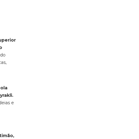
uperior
o
 do
as,
ola
rakli.
deias e
timão,