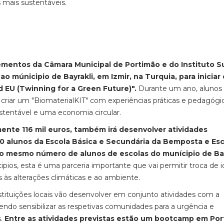
mais sustentáveis.
ementos da Câmara Municipal de Portimão e do Instituto S
 múnicipio de Bayrakli, em Izmir, na Turquia, para iniciar 
EU (Twinning for a Green Future)".
Durante um ano, alunos
riar um "BiomaterialKIT" com experiências práticas e pedagógic
tentável e uma economia circular.
ente 116 mil euros, também irá desenvolver atividades
0 alunos da Escola Básica e Secundária da Bemposta e Esc
o mesmo número de alunos de escolas do munícipio de Bay
ios, esta é uma parceria importante que vai permitir troca de i
 às alterações climáticas e ao ambiente.
stituições locais vão desenvolver em conjunto atividades com a
ndo sensibilizar as respetivas comunidades para a urgência e
s.
Entre as atividades previstas estão um bootcamp em Por