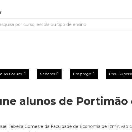
mias Forum
Saberes
Emprego
Ens. Superi
une alunos de Portimão 
nuel Teixeira Gomes e da Faculdade de Economia de Izmir, vão c