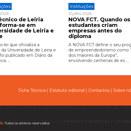
uições
Instituições
o 2026
21 julho 2026
écnico de Leiria
NOVA FCT. Quando os
sforma-se em
estudantes criam
ersidade de Leiria e
empresas antes do
e
diploma
-lei que oficializa a
A NOVA FCT define o seu pro
 da Universidade de Leiria e
de empreendedorismo como
foi publicado em Diário da
dos maiores da Europa”,
ca. ...
envolvendo centenas de es ...
Ficha Técnica
|
Estatuto editorial
|
Contactos
|
Sobre n
sonalizar conteúdo e anúncios, fornecer funcionalidades de redes 
us dados pessoais, consulte os
Termos e Condições
e a
Polít
A.
Todos os direitos reservados.