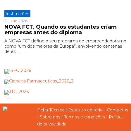
Instituições
21 julho 2026
NOVA FCT. Quando os estudantes criam
empresas antes do diploma
A NOVA FCT define o seu programa de empreendedorismo
como “um dos maiores da Europa”, envolvendo centenas
de es ...
Pub
Pub
Pub
Ficha Técnica
|
Estatuto editorial
|
Contactos
|
Sobre nós
|
Termos e condições
|
Política
de privacidade