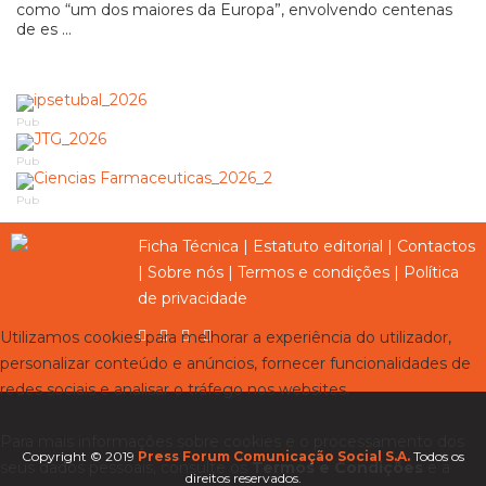
como “um dos maiores da Europa”, envolvendo centenas
de es ...
Pub
Pub
Pub
Ficha Técnica
|
Estatuto editorial
|
Contactos
|
Sobre nós
|
Termos e condições
|
Política
de privacidade
Utilizamos cookies para melhorar a experiência do utilizador,
personalizar conteúdo e anúncios, fornecer funcionalidades de
redes sociais e analisar o tráfego nos websites.
Para mais informações sobre cookies e o processamento dos
Copyright © 2019
Press Forum Comunicação Social S.A.
Todos os
seus dados pessoais, consulte os
Termos e Condições
e a
direitos reservados.