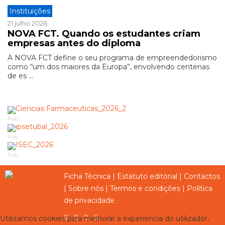
Instituições
21 julho 2026
NOVA FCT. Quando os estudantes criam
empresas antes do diploma
A NOVA FCT define o seu programa de empreendedorismo
como “um dos maiores da Europa”, envolvendo centenas
de es ...
Pub
Pub
Pub
Ficha Técnica
|
Estatuto editorial
|
Contactos
|
Sobre nós
|
Termos e condições
|
Política
de privacidade
Utilizamos cookies para melhorar a experiência do utilizador,