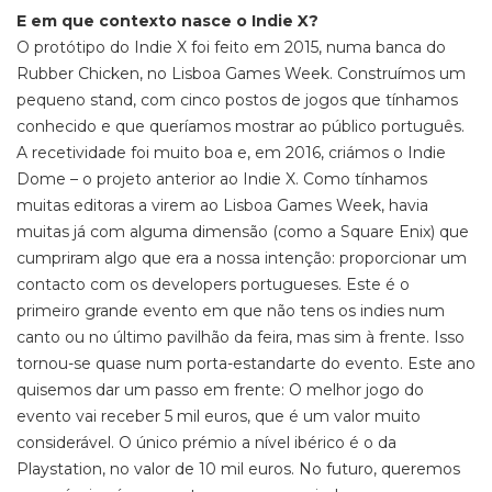
E em que contexto nasce o Indie X?
O protótipo do Indie X foi feito em 2015, numa banca do
Rubber Chicken, no Lisboa Games Week. Construímos um
pequeno stand, com cinco postos de jogos que tínhamos
conhecido e que queríamos mostrar ao público português.
A recetividade foi muito boa e, em 2016, criámos o Indie
Dome – o projeto anterior ao Indie X. Como tínhamos
muitas editoras a virem ao Lisboa Games Week, havia
muitas já com alguma dimensão (como a Square Enix) que
cumpriram algo que era a nossa intenção: proporcionar um
contacto com os developers portugueses. Este é o
primeiro grande evento em que não tens os indies num
canto ou no último pavilhão da feira, mas sim à frente. Isso
tornou-se quase num porta-estandarte do evento. Este ano
quisemos dar um passo em frente: O melhor jogo do
evento vai receber 5 mil euros, que é um valor muito
considerável. O único prémio a nível ibérico é o da
Playstation, no valor de 10 mil euros. No futuro, queremos