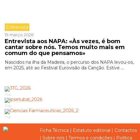
Entrevista
19 março 2026
Entrevista aos NAPA: «Às vezes, é bom
cantar sobre nós. Temos muito mais em
comum do que pensamos»
Nascidos na ilha da Madeira, o percurso dos NAPA levou-os,
em 2025, até ao Festival Eurovisão da Canção. Estive ...
Pub
Pub
Pub
Ficha Técnica
|
Estatuto editorial
|
Contactos
|
Sobre nós
|
Termos e condições
|
Política