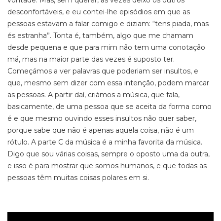
vontade. Mas, sem querer, às vezes deixo os outros
desconfortáveis, e eu contei-lhe episódios em que as
pessoas estavam a falar comigo e diziam: “tens piada, mas
és estranha”. Tonta é, também, algo que me chamam
desde pequena e que para mim não tem uma conotação
má, mas na maior parte das vezes é suposto ter.
Começámos a ver palavras que poderiam ser insultos, e
que, mesmo sem dizer com essa intenção, podem marcar
as pessoas. A partir daí, criámos a música, que fala,
basicamente, de uma pessoa que se aceita da forma como
é e que mesmo ouvindo esses insultos não quer saber,
porque sabe que não é apenas aquela coisa, não é um
rótulo. A parte C da música é a minha favorita da música.
Digo que sou várias coisas, sempre o oposto uma da outra,
e isso é para mostrar que somos humanos, e que todas as
pessoas têm muitas coisas polares em si.