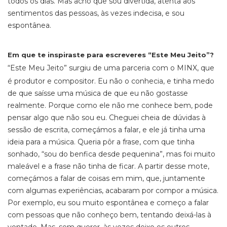
todos os dias. Mas acho que sou divertida, atenta aos
sentimentos das pessoas, às vezes indecisa, e sou
espontânea.
Em que te inspiraste para escreveres “Este Meu Jeito”?
“Este Meu Jeito” surgiu de uma parceria com o MINX, que
é produtor e compositor. Eu não o conhecia, e tinha medo
de que saísse uma música de que eu não gostasse
realmente. Porque como ele não me conhece bem, pode
pensar algo que não sou eu. Cheguei cheia de dúvidas à
sessão de escrita, começámos a falar, e ele já tinha uma
ideia para a música. Queria pôr a frase, com que tinha
sonhado, “sou do benfica desde pequenina”, mas foi muito
maleável e a frase não tinha de ficar. A partir desse mote,
começámos a falar de coisas em mim, que, juntamente
com algumas experiências, acabaram por compor a música.
Por exemplo, eu sou muito espontânea e começo a falar
com pessoas que não conheço bem, tentando deixá-las à