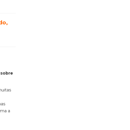
do,
 sobre
muitas
mas
rma a