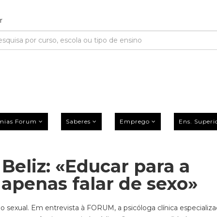
mias Forum
Saberes
Emprego
Ens. Superi
 Beliz: «Educar para a
 apenas falar de sexo»
ção sexual. Em entrevista à FORUM, a psicóloga clínica especiali