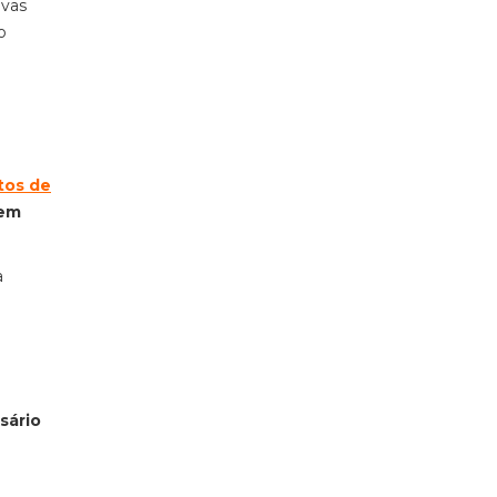
ovas
o
tos de
 em
a
sário