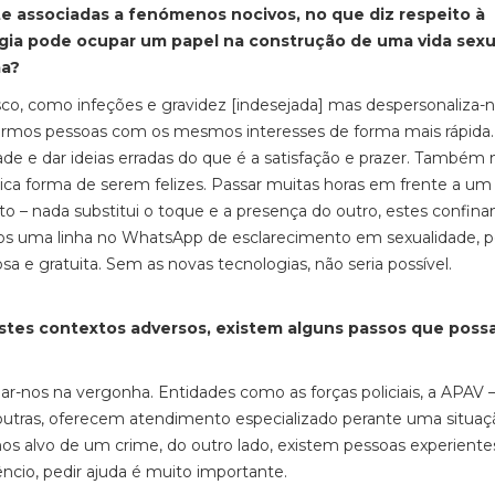
te associadas a fenómenos nocivos, no que diz respeito à
ogia pode ocupar um papel na construção de uma vida sexu
ma?
sco,
como
infeções e gravidez
[indesejada]
mas despersonaliza-n
ermos pessoas com os mesmos interesses de forma mais rápida.
de e dar ideias erradas do que é a satisfação e prazer. Também 
ica forma de serem felizes.
Passar muitas horas em frente a um
 – nada substitui o toque e a presença do outro, estes confin
os uma linha no
W
hats
Ap
p de esclarecimento em sexualidade,
p
sa e gratuita.
S
em as novas tecnologias, não seria possível.
stes contextos adversos, existem alguns passos que pos
r-nos na vergonha. Entidades como as forças policiais, a AP
AV 
outras, oferecem atendimento especializado perante uma situaç
os alvo de um crime, do outro lado, existem pessoas experiente
cio, pedir ajuda é muito importante.