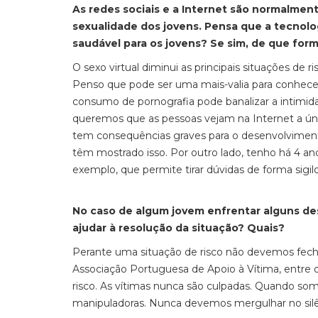
As redes sociais e a Internet são normalmen
sexualidade dos jovens. Pensa que a tecnol
saudável para os jovens? Se sim, de que for
O sexo virtual diminui as principais situações de ri
Penso que pode ser uma mais-valia para conhec
consumo de pornografia pode banalizar a intimida
queremos que as pessoas vejam na
I
nternet a ún
tem
consequências graves para o desenvolvimento
têm mostrado isso.
Por outro lado, t
enho há 4 an
exemplo,
que permite tirar dúvidas de forma sigilo
No caso de algum jovem enfrentar alguns de
ajudar à resolução da situação? Quais?
Perante uma situação de risco não devemos fecha
Associação Portuguesa de Apoio à Vítima,
entre 
risco. As vítimas nunca são culpadas. Quando som
manipuladoras. Nunca devemos mergulhar no silên