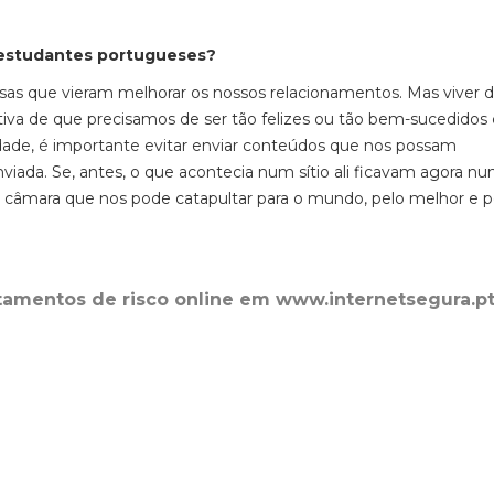
 estudantes portugueses?
sas que vieram melhorar os nossos relacionamentos.
M
as viver 
tiva de que precisamos de ser tão felizes ou tão bem-sucedido
de, é importante evitar enviar conteúdos que nos possam
iada. Se, antes, o que acontecia num sítio
ali ficavam
agora nu
câmara que nos pode catapultar para o mundo, pelo melhor e pe
tamentos de risco online em
www.internetsegura.p