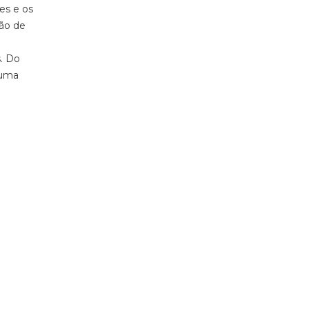
des
e os
ão de
. Do
 uma