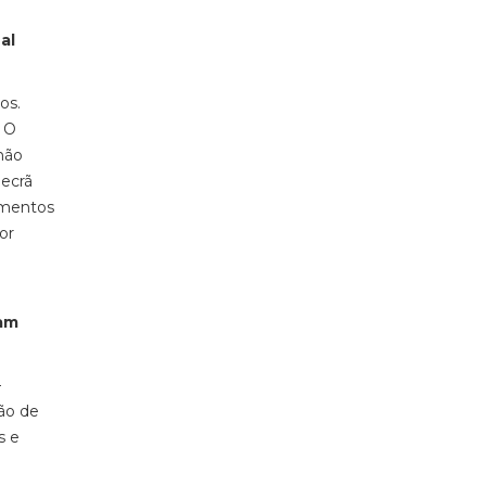
al
os.
 O
não
 ecrã
amentos
or
sam
–
ão de
s e