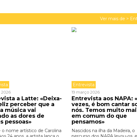
Ver mais de >
Ent
ista
Entrevista
o 2026
19 março 2026
vista a Latte: «Deixa-
Entrevista aos NAPA: 
eliz perceber que a
vezes, é bom cantar s
a música vai
nós. Temos muito mai
ndo as dores de
em comum do que
as pessoas»
pensamos»
é o nome artístico de Carolina
Nascidos na ilha da Madeira, o
Aos 24 anos, a artista lança o
percurso dos NAPA levou-os,