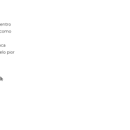
dentro
s como
nca
lo pior
t