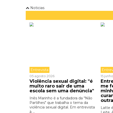
Noticias
Entrevista
Entrev
05 agosto 2026
15 junh
Violência sexual digital: "é
Entre
muito raro sair de uma
me f
escola sem uma denúncia"
minh
cura
Inês Marinho é a fundadora da "Não
outr
Partilhes" que trabalha o tema da
violência sexual digital. Em entrevista
Latte 
à ...
Leite. 