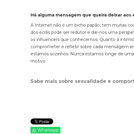
Há alguma mensagem que queira deixar aos
A
I
nternet não é um bicho papão, tem muitas coi
dos ecrãs pode ser redutor e dar-nos uma perspe
os
influ
e
ncers
que conhecemos. Quanto à intimida
comprometer e refletir sobre cada mensagem env
estamos sozinhos.
Nunca estamos
longe de uma 
motivo.
Sabe mais sobre sexualidade e compor
Whatsapp