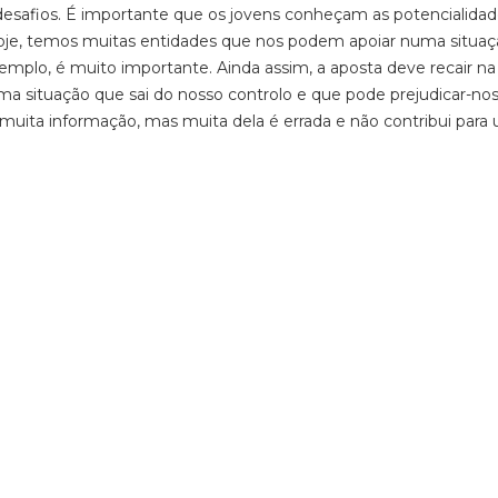
desafios. É importante que os jovens conheçam
as potencialida
Hoje, temos muitas entidades que nos podem apoiar numa situaç
xemplo,
é muito importante. Ainda assim, a aposta
deve recair n
a
 situação que sai do nosso controlo e que pode prejudicar-nos
muita informação, mas muita dela é errada e não contribui para