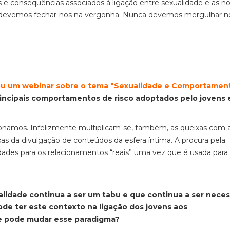
cos e consequências associados à ligação entre sexualidade e as n
ão devemos fechar-nos na vergonha. Nunca devemos mergulhar n
zou um webinar sobre o tema "Sexualidade e Comportamen
principais comportamentos de risco adoptados pelo jovens
namos. Infelizmente multiplicam-se, também, as queixas com 
as da divulgação de conteúdos da esfera íntima. A procura pela
ades para os relacionamentos “reais” uma vez que é usada para
alidade continua a ser um tabu e que continua a ser neces
ode ter este contexto na ligação dos jovens aos
se pode mudar esse paradigma?