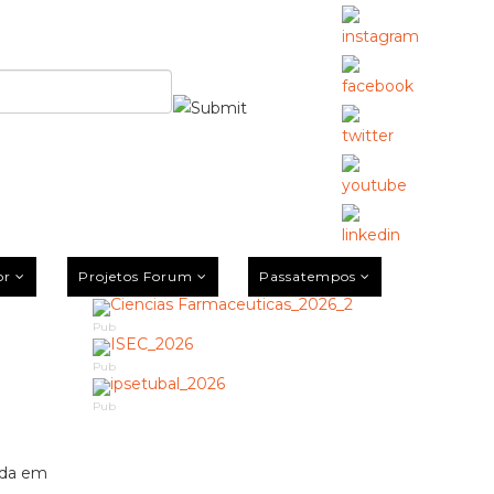
or
Projetos Forum
Passatempos
Pub
Pub
Pub
zada em