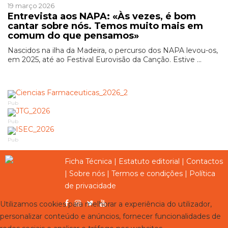
19 março 2026
Entrevista aos NAPA: «Às vezes, é bom
cantar sobre nós. Temos muito mais em
comum do que pensamos»
Nascidos na ilha da Madeira, o percurso dos NAPA levou-os,
em 2025, até ao Festival Eurovisão da Canção. Estive ...
Pub
Pub
Pub
Ficha Técnica
|
Estatuto editorial
|
Contactos
|
Sobre nós
|
Termos e condições
|
Política
de privacidade
Utilizamos cookies para melhorar a experiência do utilizador,
personalizar conteúdo e anúncios, fornecer funcionalidades de