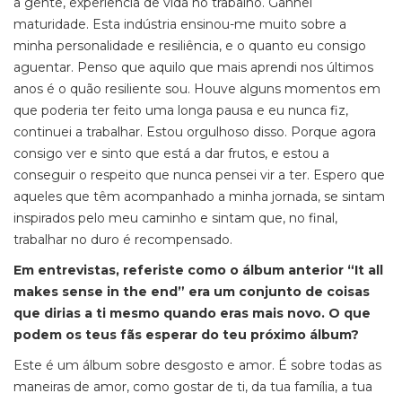
a gente, experiência de vida no trabalho. Ganhei
maturidade. Esta indústria ensinou-me muito sobre a
minha personalidade e resiliência, e o quanto eu consigo
aguentar. Penso que aquilo que mais aprendi nos últimos
anos é o quão resiliente sou. Houve alguns momentos em
que poderia ter feito uma longa pausa e eu nunca fiz,
continuei a trabalhar. Estou orgulhoso disso. Porque agora
consigo ver e sinto que está a dar frutos, e estou a
conseguir o respeito que nunca pensei vir a ter. Espero que
aqueles que têm acompanhado a minha jornada, se sintam
inspirados pelo meu caminho e sintam que, no final,
trabalhar no duro é recompensado.
Em entrevistas, referiste como o álbum anterior “It all
makes sense in the end” era um conjunto de coisas
que dirias a ti mesmo quando eras mais novo. O que
podem os teus fãs esperar do teu próximo álbum?
Este é um álbum sobre desgosto e amor. É sobre todas as
maneiras de amor, como gostar de ti, da tua família, a tua