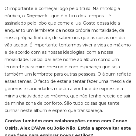
O importante é começar logo pelo título. Na mitologia
nórdica, o
Ragnarok
–
que é o Fim dos Tempos
–
é
assinalado pelo lobo que come a lua. Gosto dessa ideia
enquanto um lembrete da nossa própria mortalidade, da
nossa própria finitude, de sabermos que as coisas um dia
vão acabar. É importante tentarmos viver a vida ao máximo
e de acordo com as nossas ideologias, com a nossa
moralidade. Decidi dar este nome ao álbum como um
lembrete para mim mesmo e com esperança que seja
também um lembrete para outras pessoas. O álbum reflete
esses temas. O facto de estar a tentar fazer uma mescla de
géneros e sonoridades mostra a vontade de expressar a
minha criatividade ao máximo, que não tenho receio de sair
da minha zona de conforto. São tudo coisas que tentei
cunhar neste álbum e espero que transpareça.
Contas também com colaborações como com Conan
Osíris, Alex D’Alva ou João Não. Estás a aproveitar esta
nova fase para explorar novos estilos?