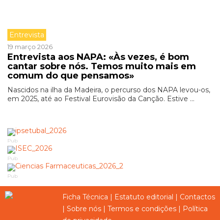
Entrevista
19 março 2026
Entrevista aos NAPA: «Às vezes, é bom
cantar sobre nós. Temos muito mais em
comum do que pensamos»
Nascidos na ilha da Madeira, o percurso dos NAPA levou-os,
em 2025, até ao Festival Eurovisão da Canção. Estive ...
Pub
Pub
Pub
Ficha Técnica
|
Estatuto editorial
|
Contactos
|
Sobre nós
|
Termos e condições
|
Política