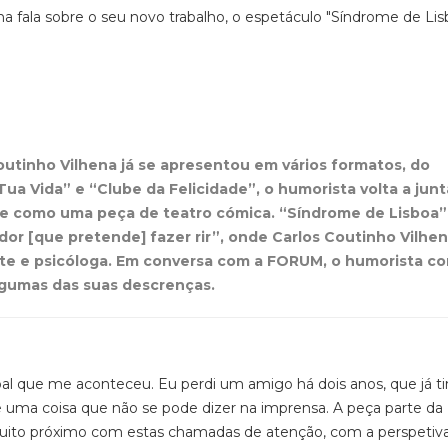
a fala sobre o seu novo trabalho, o espetáculo "Síndrome de Lis
utinho Vilhena já se apresentou em vários formatos, do
a Vida” e “Clube da Felicidade”, o humorista volta a junt
me como uma peça de teatro cómica. “Síndrome de Lisboa”
or [que pretende] fazer rir”, onde Carlos Coutinho Vilhen
nte e psicóloga. Em conversa com a FORUM, o humorista co
algumas das suas descrenças.
l que me aconteceu. Eu perdi um amigo há dois anos, que já t
uma coisa que não se pode dizer na imprensa. A peça parte da
ito próximo com estas chamadas de atenção, com a perspetiv