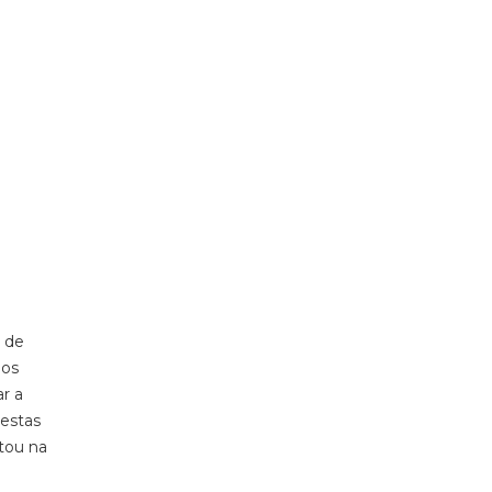
 de
mos
r a
 estas
stou na