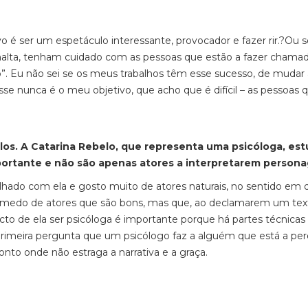
ivo é ser um
espetáculo interessante, provocador e fazer rir.?
Ou se
 “malta, tenham cuidado com as pessoas que estão a fazer chama
. Eu não sei se os meus trabalhos têm esse sucesso, de mudar 
se nunca é o meu objetivo, que acho que é difícil – as pessoas
los.
A Catarina Rebelo, que representa uma psicóloga, es
mportante e não são apenas atores a interpretarem perso
balhado com ela e gosto muito de atores naturais, no sentido em 
o medo de atores que são bons, mas que, ao declamarem um tex
to de ela ser psicóloga é importante porque há partes técnicas
primeira pergunta que um psicólogo faz a alguém que está a pe
onto onde não estraga a narrativa e a graça.