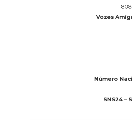
808 
Vozes Amiga
Número Naci
SNS24 – S