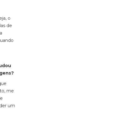
ja, o
das de
a
 quando
tudou
nagens?
que
to, me
 e
rder um