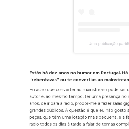
Uma publicação partil
Estás há dez anos no humor em Portugal. Há 
“rebentavas” ou te convertias ao
mainstream
Eu acho que converter ao
mainstream
pode ser u
autor e, ao mesmo tempo, ter uma presença no
anos, de ir para a rádio, propor-me a fazer salas 
grandes públicos. A questão é que eu não gosto s
peças, que têm uma lotação mais pequena, e a faze
rádio todos os dias à tarde a falar de temas c