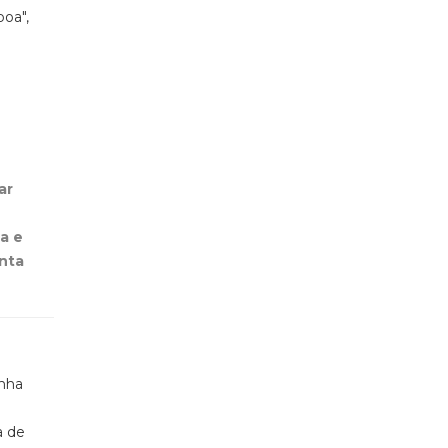
boa",
ar
a e
nta
inha
a de