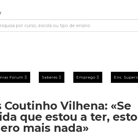
mias Forum
Saberes
Emprego
Ens. Superi
s Coutinho Vilhena: «Se
ida que estou a ter, est
quero mais nada»