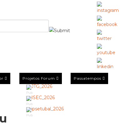
or
Projetos Forum
Passatempos
Pub
Pub
ou
Pub