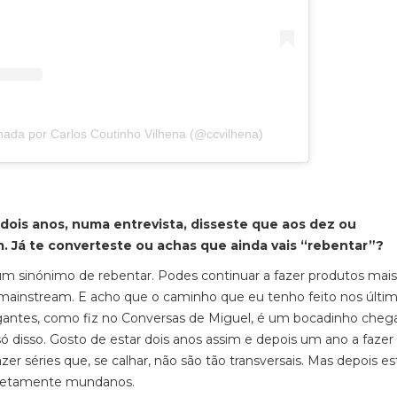
hada por Carlos Coutinho Vilhena (@ccvilhena)
dois anos, numa entrevista, disseste que aos dez ou
. Já te converteste ou achas que ainda vais “rebentar”?
m sinónimo de rebentar. Podes continuar a fazer produtos mais
mainstream
. E acho que o caminho que eu tenho feito nos últi
gigantes, como fiz no
Conversas de Miguel
, é um bocadinho chega
ó disso. Gosto de estar dois anos assim e depois um ano a fazer
r séries que, se calhar, não são tão transversais. Mas depois e
ompletamente mundanos.