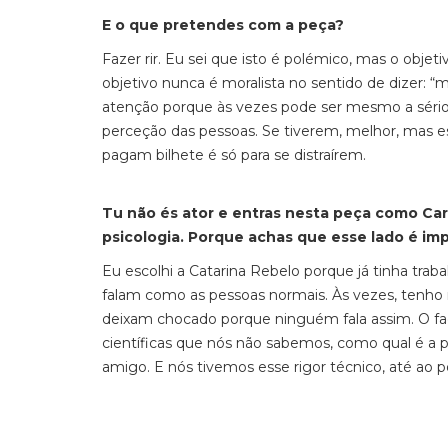
E o que pretendes com a peça?
Fazer rir. Eu sei que isto é polémico, mas o objet
objetivo nunca é moralista no sentido de dizer:
atenção porque às vezes pode ser mesmo a sério”
perceção das pessoas. Se tiverem, melhor, mas es
pagam bilhete é só para se distraírem.
Tu não és ator e entras nesta peça como Car
psicologia. Porque achas que esse lado é i
Eu escolhi a Catarina Rebelo porque já tinha tra
falam como as pessoas normais. Às vezes, tenh
deixam chocado porque ninguém fala assim. O fac
científicas que nós não sabemos, como qual é a 
amigo. E nós tivemos esse rigor técnico, até ao p