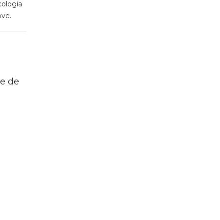
cologia
ove.
e de