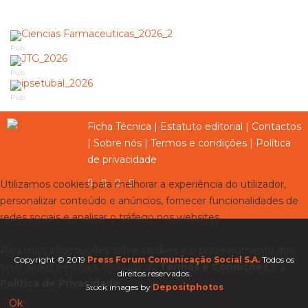
Pub
Pub
Pub
Ficha Técnica
|
Estatuto editorial
|
Contactos
|
Sobre nós
|
Termos e condições
|
Política
de privacidade
Utilizamos cookies para melhorar a experiência do utilizador,
personalizar conteúdo e anúncios, fornecer funcionalidades de
redes sociais e analisar o tráfego nos websites.
Para mais informações sobre cookies e o processamento dos
Copyright © 2019
Press Forum Comunicação Social S.A.
Todos os
seus dados pessoais, consulte os
Termos e Condições
e a
direitos reservados.
Política de Privacidade
.
Stock images by
Depositphotos
Ok