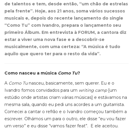
de talentos e tem, desde então, “um chão de estrelas
pela frente”. Hoje, aos 21 anos, soma vários sucessos
musicais e, depois do recente lançamento do single
“Como Tu” com Ivandro, prepara o lançamento seu
primeiro Álbum. Em entrevista à FORUM, a cantora diz
estar a viver uma nova fase e a descobrir-se
musicalmente, com uma certeza: “A música é tudo
aquilo que quero ter para o resto da vida”.
Como nasceu a música
Como Tu
?
A
Como Tu
nasceu, basicamente, sem querer. Eu e o
Ivandro fomos convidados para um
writing camp
[um
estúdio onde artistas criam várias músicas] e estávamos na
mesma sala, quando eu pedi uns acordes a um guitarrista.
Comecei a cantar o refrão e o Ivandro começou também a
escrever. Olhámos um para o outro, ele disse “eu vou fazer
um verso” e eu disse “vamos fazer feat”. E ele aceitou.