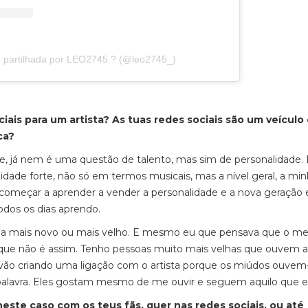
 partilhada por LEO2745 ? (@leo2745_)
ais para um artista? As tuas redes sociais são um veículo
ca?
e, já nem é uma questão de talento, mas sim de personalidade. 
dade forte, não só em termos musicais, mas a nível geral, a mi
começar a aprender a vender a personalidade e a nova geração 
todos os dias aprendo.
 seja mais novo ou mais velho. E mesmo eu que pensava que o m
o que não é assim. Tenho pessoas muito mais velhas que ouvem 
s, vão criando uma ligação com o artista porque os miúdos ouve
 palavra. Eles gostam mesmo de me ouvir e seguem aquilo que e
este caso com os teus fãs, quer nas redes sociais, ou até