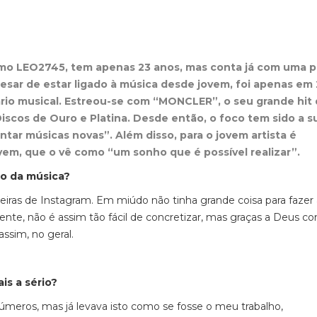
omo LEO2745, tem apenas 23 anos, mas conta já com uma p
sar de estar ligado à música desde jovem, foi apenas em 
ário musical. Estreou-se com “MONCLER”, o seu grande hit
iscos de Ouro e Platina. Desde então, o foco tem sido a s
ntar músicas novas”. Além disso, para o jovem artista é
vem, que o vê como “um sonho que é possível realizar”.
o da música?
ras de Instagram. Em miúdo não tinha grande coisa para fazer
nte, não é assim tão fácil de concretizar, mas graças a Deus co
assim, no geral.
is a sério?
eros, mas já levava isto como se fosse o meu trabalho,