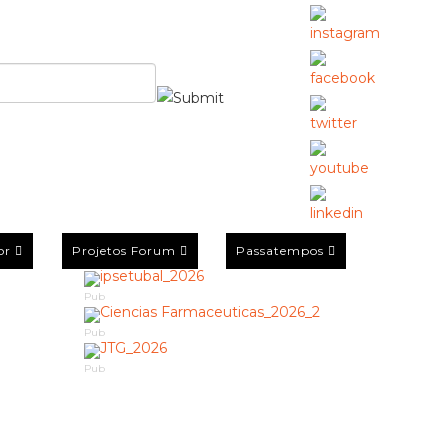
or
Projetos Forum
Passatempos
Pub
Pub
Pub