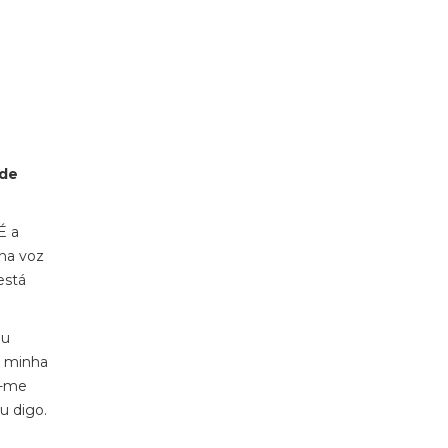
 de
É a
nha voz
está
eu
a minha
m-me
u digo.