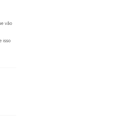
ue vão
e isso