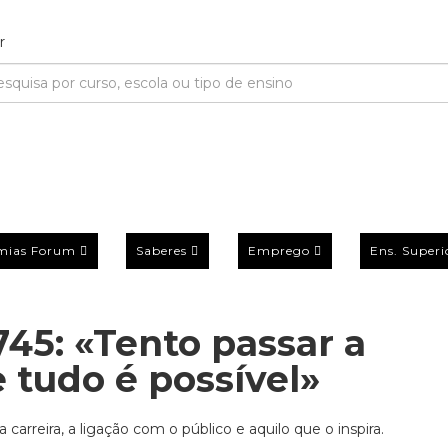
mias Forum
Saberes
Emprego
Ens. Superi
745: «Tento passar a
tudo é possível»
arreira, a ligação com o público e aquilo que o inspira.