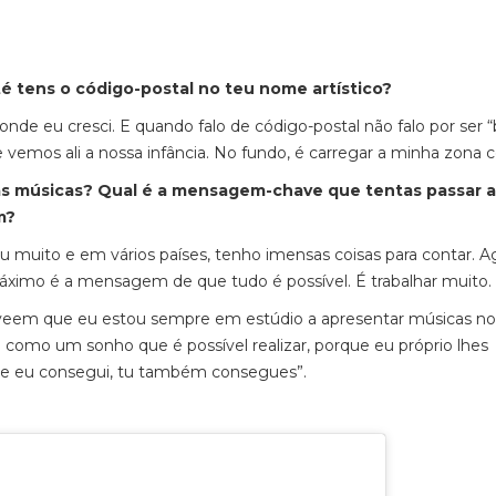
té tens o código-postal no teu nome artístico?
nde eu cresci. E quando falo de código-postal não falo por ser “b
vemos ali a nossa infância. No fundo, é carregar a minha zona
uas músicas? Qual é a mensagem-chave que tentas passar 
em?
 muito e em vários países, tenho imensas coisas para contar. A
máximo é a mensagem de que tudo é possível. É trabalhar muito.
em que eu estou sempre em estúdio a apresentar músicas nov
 como um sonho que é possível realizar, porque eu próprio lhes
 “Se eu consegui, tu também consegues”.