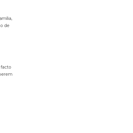
mília,
ho de
 facto
eberem