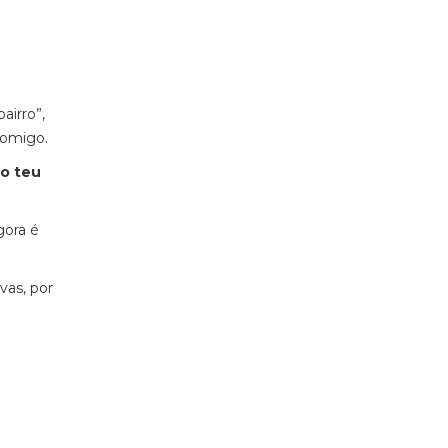
airro”,
 comigo.
ao teu
gora é
as, por