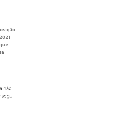
osição
2021
 que
ua
 a não
nsegui.