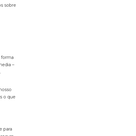
os sobre
e forma
media –
l.
 nosso
os o que
e para