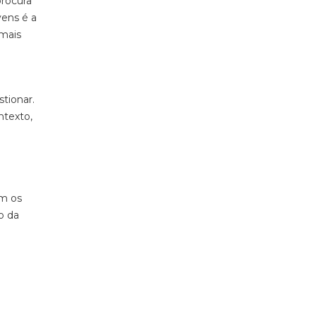
procura
vens é a
 mais
tionar.
ntexto,
om os
o da