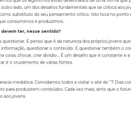
lar vemos que os algoritmos estão desenhados de uma forma que 
or outro lado, um dos desafios fundamentais que se coloca aos jo
ial como substituto do seu pensamento crítico. Isto toca no ponto
 o que consumimos e produzimos.
s devem ter, nesse sentido?
 questionar. E penso que é da natureza dos próprios jovens ques
 informação, questionar o conteúdo. E questionar também o co
oisa, chocar, criar divisão... É um desafio que é constante e a
ar é o cruzamento de várias fontes.
eracia mediática. Convidamos todos a visitar o site do “7 Dias c
ento para produzirem conteúdos. Cada vez mais, sinto que o futur
o aos jovens.