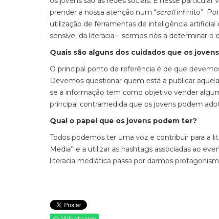
os jovens são as redes sociais. E nesse particu
prender a nossa atenção num “
scroll
infinito”. P
utilização de ferramentas de inteligência artific
sensível da literacia – sermos nós a determinar
Quais são alguns dos cuidados que os joven
O principal ponto de referência é de que devemos
Devemos questionar quem está a publicar aquela
se a informação tem como objetivo vender alguma c
principal contramedida que os jovens podem adot
Qual o papel que os jovens podem ter?
Todos podemos ter uma voz e contribuir para a lit
Media” e a utilizar as hashtags associadas ao ev
literacia mediática passa por darmos protagonism