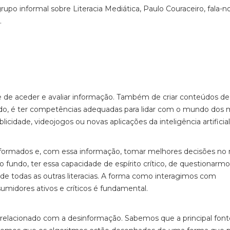
po informal sobre Literacia Mediática, Paulo Couraceiro, fala-n
a.
e de aceder e avaliar informação. Também de criar conteúdos d
undo, é ter competências adequadas para lidar com o mundo dos 
licidade, videojogos ou novas aplicações da inteligência artificia
informados e, com essa informação, tomar melhores decisões no
 no fundo, ter essa capacidade de espírito crítico, de questionarm
 de todas as outras literacias. A forma como interagimos com
sumidores ativos e críticos é fundamental.
relacionado com a desinformação. Sabemos que a principal font