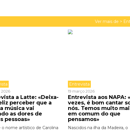
Ver mais de >
Ent
ista
Entrevista
o 2026
19 março 2026
vista a Latte: «Deixa-
Entrevista aos NAPA: 
eliz perceber que a
vezes, é bom cantar s
a música vai
nós. Temos muito mai
ndo as dores de
em comum do que
as pessoas»
pensamos»
é o nome artístico de Carolina
Nascidos na ilha da Madeira, o