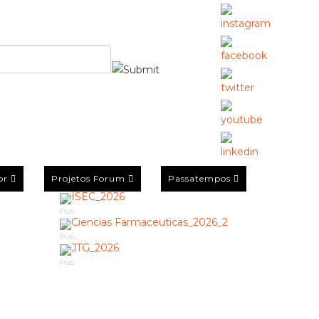
or
Projetos Forum
Passatempos
Pub
Pub
Pub