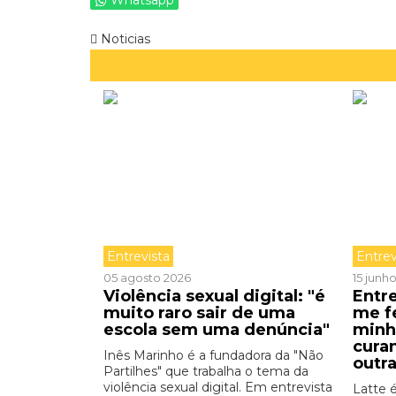
Whatsapp
Noticias
Entrevista
Entrev
05 agosto 2026
15 junh
Violência sexual digital: "é
Entre
muito raro sair de uma
me f
escola sem uma denúncia"
minh
cura
Inês Marinho é a fundadora da "Não
outr
Partilhes" que trabalha o tema da
violência sexual digital. Em entrevista
Latte 