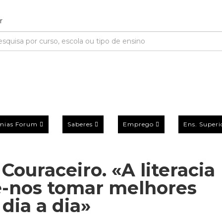
mias Forum
Saberes
Emprego
Ens. Superi
Couraceiro. «A literacia
e-nos tomar melhores
dia a dia»