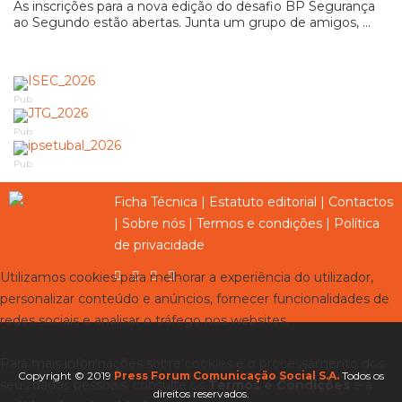
As inscrições para a nova edição do desafio BP Segurança
ao Segundo estão abertas. Junta um grupo de amigos, ...
Pub
Pub
Pub
Ficha Técnica
|
Estatuto editorial
|
Contactos
|
Sobre nós
|
Termos e condições
|
Política
de privacidade
Utilizamos cookies para melhorar a experiência do utilizador,
personalizar conteúdo e anúncios, fornecer funcionalidades de
redes sociais e analisar o tráfego nos websites.
Para mais informações sobre cookies e o processamento dos
Copyright © 2019
Press Forum Comunicação Social S.A.
Todos os
seus dados pessoais, consulte os
Termos e Condições
e a
direitos reservados.