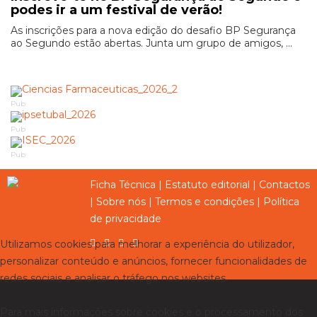
podes ir a um festival de verão!
As inscrições para a nova edição do desafio BP Segurança
ao Segundo estão abertas. Junta um grupo de amigos, ...
Pub
Pub
Pub
Ficha Técnica
|
Estatuto editorial
|
Contactos
|
Sobre nós
|
Termos e condições
|
Política
de privacidade
Utilizamos cookies para melhorar a experiência do utilizador,
personalizar conteúdo e anúncios, fornecer funcionalidades de
redes sociais e analisar o tráfego nos websites.
Para mais informações sobre cookies e o processamento dos