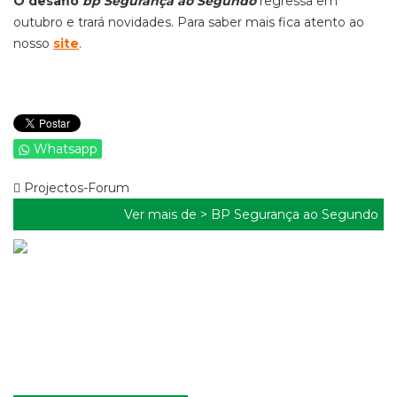
O desafio
bp Segurança ao Segundo
regressa em
outubro e trará novidades. Para saber mais fica atento ao
nosso
site
.
Whatsapp
Projectos-Forum
Ver mais de >
BP Segurança ao Segundo