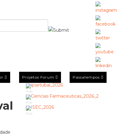
or
Projetos Forum
Passatempos
Pub
val
Pub
Pub
idade