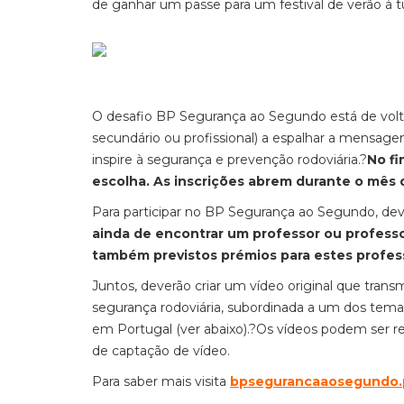
de ganhar um passe par
a
um festival de verão à 
O desafio BP Segurança ao Segundo está de volta
secundário ou profissional) a espalhar a mensage
inspire à segurança e prevenção rodoviária.?
No fi
escolha
. As inscrições abrem durante o mês
Para participar no BP Segurança ao Segundo, dev
ainda de encontrar um professor ou profes
também previstos
prémios para estes profes
Juntos, deverão criar um vídeo original que tran
segurança rodoviária, subordinada a um dos temas 
em Portugal (ver abaixo).
?
Os vídeos podem ser re
de captação de vídeo.
Para saber mais visita
bpsegurancaaosegundo.