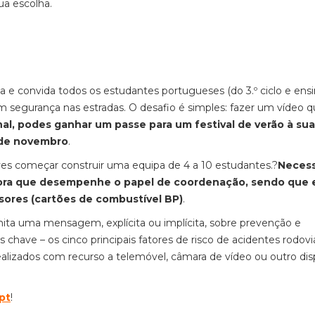
tua escolha.
 e convida todos os estudantes portugueses (do 3.º ciclo e ens
m segurança nas estradas. O desafio é simples: fazer um vídeo 
nal, podes ganhar um passe para um festival de verão à sua
 de novembro
.
es começar construir uma equipa de 4 a 10 estudantes.?
Necess
sora que desempenhe o papel de coordenação, sendo que 
sores (cartões de combustível BP)
.
smita uma mensagem, explícita ou implícita, sobre prevenção e
chave – os cinco principais fatores de risco de acidentes rodovi
alizados com recurso a telemóvel, câmara de vídeo ou outro dis
pt
!