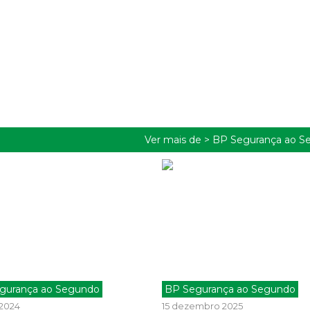
Ver mais de >
BP Segurança ao S
gurança ao Segundo
BP Segurança ao Segundo
 2024
15 dezembro 2025