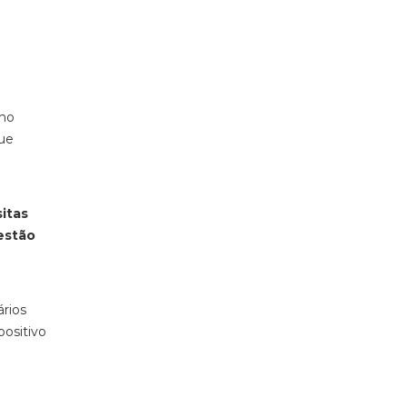
ino
que
itas
estão
ários
positivo