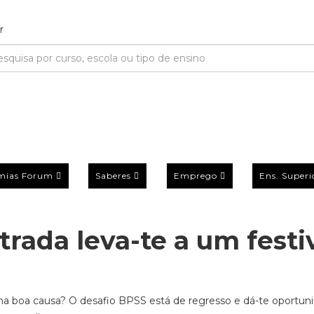
mias Forum
Saberes
Emprego
Ens. Superi
rada leva-te a um festi
uma boa causa? O desafio BPSS está de regresso e dá-te oportun