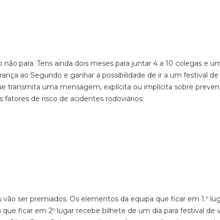
io não para. Tens ainda dois meses para juntar 4 a 10 colegas e u
ança ao Segundo e ganhar a possibilidade de ir a um festival de 
 que transmita uma mensagem, explícita ou implícita sobre preve
 fatores de risco de acidentes rodoviários:
res vão ser premiados. Os elementos da equipa que ficar em 1.º lu
 que ficar em 2º lugar recebe bilhete de um dia para festival de 