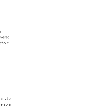
m
verão.
nção e
gar vão
verão à