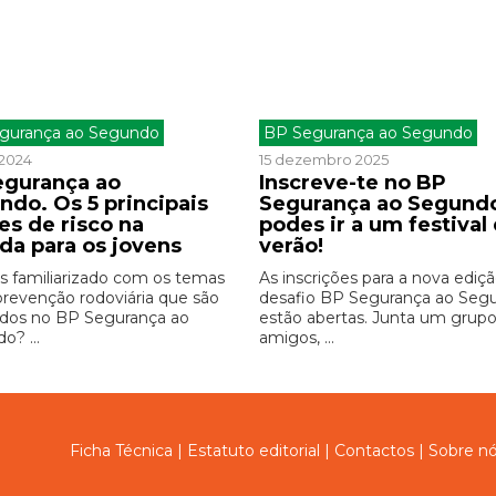
gurança ao Segundo
BP Segurança ao Segundo
 2024
15 dezembro 2025
egurança ao
Inscreve-te no BP
ndo. Os 5 principais
Segurança ao Segund
es de risco na
podes ir a um festival
da para os jovens
verão!
ás familiarizado com os temas
As inscrições para a nova ediç
prevenção rodoviária que são
desafio BP Segurança ao Seg
dos no BP Segurança ao
estão abertas. Junta um grup
o? ...
amigos, ...
Ficha Técnica
|
Estatuto editorial
|
Contactos
|
Sobre n