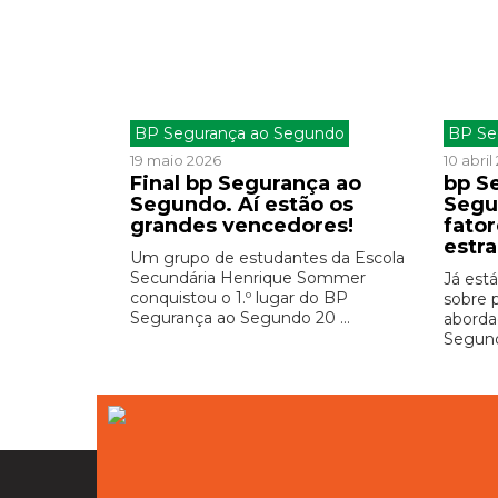
BP Segurança ao Segundo
BP Se
19 maio 2026
10 abril
Final bp Segurança ao
bp S
Segundo. Aí estão os
Segu
grandes vencedores!
fator
estra
Um grupo de estudantes da Escola
Secundária Henrique Sommer
Já est
conquistou o 1.º lugar do BP
sobre 
Segurança ao Segundo 20 ...
aborda
Segund