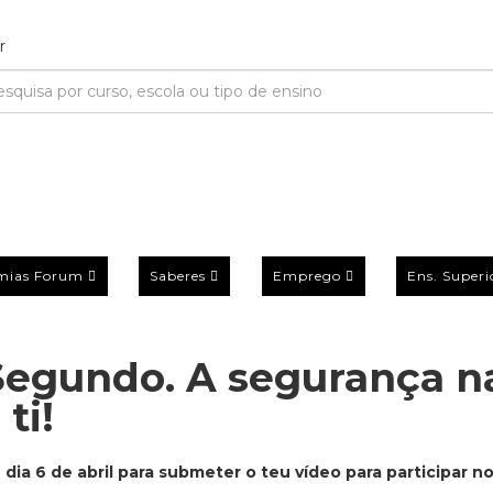
mias Forum
Saberes
Emprego
Ens. Superi
Segundo. A segurança n
ti!
dia 6 de abril para submeter o teu vídeo para participar n