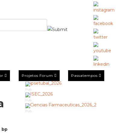
or
Projetos Forum
Passatempos
Pub
a
Pub
Pub
o bp