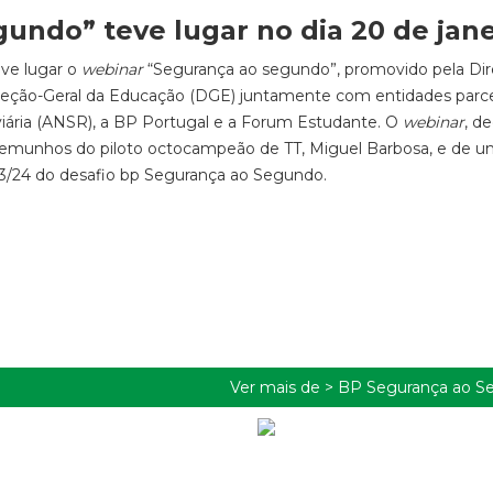
undo” teve lugar no dia 20 de jane
eve lugar o
webinar
“Segurança ao segundo”, promovido pela Di
ireção-Geral da Educação (DGE) juntamente com entidades parce
ária (ANSR), a BP Portugal e a Forum Estudante. O
webinar
, d
temunhos do piloto octocampeão de TT, Miguel Barbosa, e de 
023/24 do desafio bp Segurança ao Segundo.
Ver mais de >
BP Segurança ao S