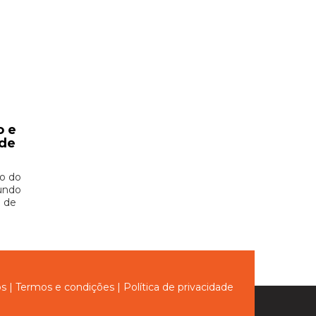
o e
 de
ão do
undo
o de
ós
|
Termos e condições
|
Política de privacidade