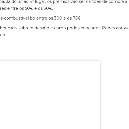
 Já do 3.º ao 5.º lugar, os prémios vão ser cartões de compra à
es entre os 50€ e os 30€.
s-combustível bp entre os 300 e os 75€.
er mais sobre o desafio e como podes concorrer. Podes aprove
ado.