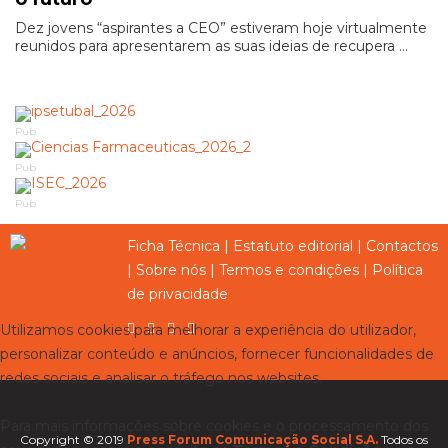
Dez jovens “aspirantes a CEO” estiveram hoje virtualmente
reunidos para apresentarem as suas ideias de recupera ...
Pub
Pub
Pub
Ficha Técnica
|
Estatuto editorial
|
Contactos
|
Sobre nós
|
Termos e condições
|
Política
de privacidade
Utilizamos cookies para melhorar a experiência do utilizador,
personalizar conteúdo e anúncios, fornecer funcionalidades de
redes sociais e analisar o tráfego nos websites.
Para mais informações sobre cookies e o processamento dos
Copyright © 2019
Press Forum Comunicação Social S.A.
Todos os