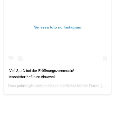
Ver essa foto no Instagram
Viel Spaß bei der Eröffnungszeremonie!
#seedsforthefuture #huawei
Uma publicação compartilhada por
Seeds for the Future
(@seeds_for_the_future) em