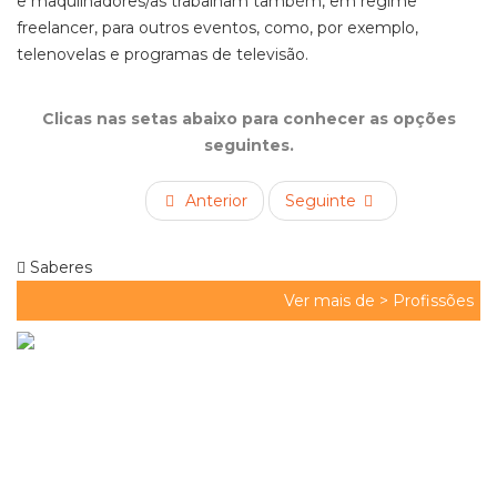
e maquilhadores/
as
trabalham também, em regime
freelancer
, para outros eventos, como, por exemplo,
telenovelas e programas de televisão.
Clicas nas setas abaixo para conhecer as opções
seguintes.
Anterior
Seguinte
Saberes
Ver mais de >
Profissões