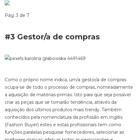
Pág. 3 de 7
#3
Gestor/a de compras
Como o próprio nome
indica
, um/a gestor/a de compras
ocupa-se de todo o processo de compras,
nomeadamente
a
aquisição de matérias-primas.
Isto
para que seja possível
criar as peças que se tornarão tendência,
através da
aquisição dos últimos produtos mais trendy.
Também
conhecidos pela nomenclatura da profissão em Inglês
(
Fashion
Buyer
)
este
s
e estas
profissiona
is
tem como
funções paralelas pesquisar fornecedores, selecionar as
melhores marcas, efetuar todas as negociações e