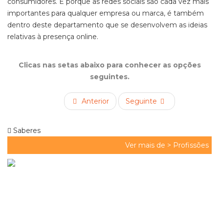
consumidor
es
. E porque as redes sociais são cada vez mais
importantes para qualquer empresa ou marca, é também
dentro deste departamento que se desenvolvem as ideias
relativas à
presença online.
Clicas nas setas abaixo para conhecer as opções
seguintes.
Anterior
Seguinte
Saberes
Ver mais de >
Profissões